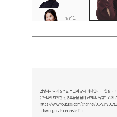
정유진
선생님
리나
선생님
최유정
선생님
안녕하세요 시원스쿨 독일어 강사 리나입니다! 항상 여러분
Jessica
유튜브에 다양한 컨텐츠들을 올려 놨어요. 독일어 강의부
선생님
https://www.youtube.com/channel/UCyV3Y2U1fs1Y7
schwieriger als der erste Teil