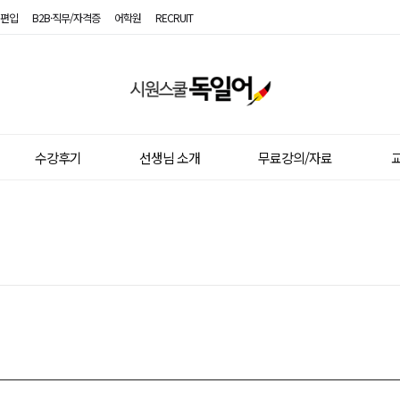
편입
B2B·직무/자격증
어학원
RECRUIT
시
원
스
수강후기
선생님 소개
무료강의/자료
교
쿨
독
일
어