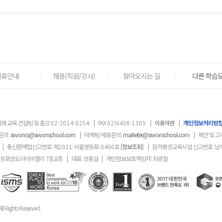
제휴안내
채용(직원/강사)
찾아오시는 길
다른 학습도
체 교육 컨설팅 및 출강
02-2014-8254
|
FAX
02)6406-1309
|
이용약관
|
개인정보처리방
문의:
siwoncs@siwonschool.com
|
마케팅/제휴문의:
marketer@siwonschool.com
|
제안 및 고
|
통신판매업신고번호: 제
2021
-서울영등포
-0400
호
[정보조회]
|
원격평생교육시설 신고번호: 남
영등포반도아이비밸리 7층,8층
|
대표: 양홍걸
|
개인정보보호책임자: 최광철
ll Rights Reserved.