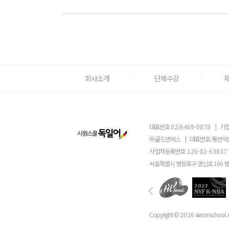
회사소개
단체수강
대표번호
02)6409-0878
|
기업
㈜골드앤에스
|
대표번호/통번역
사업자등록번호:
120-81-63837
서울특별시 영등포구 영신로 166 
Copyright ©
2026
siwonschool. A