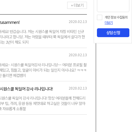
+ 더보기
개인 정보 수집동의
2020.02.13
e zusammen!
더보기
세요! 반갑습니다. 저는 시원스쿨 독일어 자칭 비타민 신규
상담신청
리나라고 합니당. 저는 어렸을 때부터 쭉 독일에서 살다가 한
는 2년이 채도 되지
2020.02.13
하세요~ 시원스쿨 독일어강사 리나입니당~~ 여러분 프로필 촬
재밌고, 힘들고, 얼굴이 마비가 되는 일인지 아시나요? ㅋㅋㅋ
만 돌리면 메컵쌤이
2020.02.13
시원스쿨 독일어 강사 리나입니다!
시원스쿨 독일어 강사 리나입니다! 항상 여러분들께 전해드리
 공부 팁, 격려, 응원 등등 제멋대로 하고싶은 것들이 너무 많아
과 자유롭게 소통할