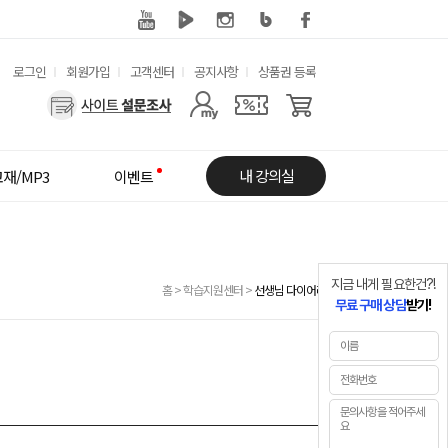
유
로그인
회원가입
고객센터
공지사항
상품권 등록
용
사
한
용
메
자
내 강의실
재/MP3
이벤트
뉴
메
뉴
지금 내게 필요한건?!
홈
>
학습지원센터
>
선생님 다이어리
무료 구매 상담
받기!