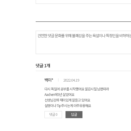
댓글 1개
백미*
2022.04.19
다시 독일어 공부를 시작했어요 젊은시절 남편따라
Aachen에5년 살았어요
선생님강좌 재미있게 잘듣고 있어요
설명이나 Tip주시는게 아주유용해요
댓글 0
답글