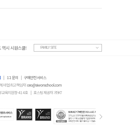
FAMILY SITE
 역시 시원스쿨!
침
|
1:1 문의
|
구매안전 서비스
객(사업)최고책임자:
ceo@siwonschool.com
부교육지원청-
414
호
|
호스팅 제공자 : ㈜KT