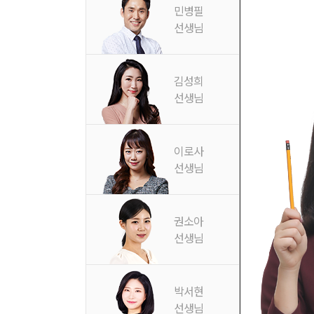
민병필
선생님
김성희
선생님
이로사
선생님
권소아
선생님
박서현
선생님