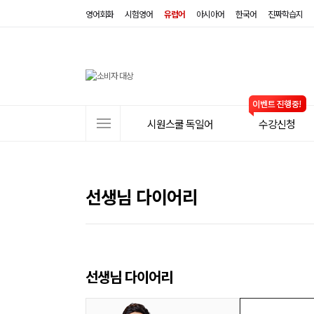
영어회화
시험영어
유럽어
아시아어
한국어
진짜학습지
사
시원스쿨 독일어
수강신청
이
트
메
뉴
선생님 다이어리
선생님 다이어리