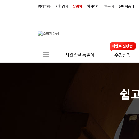
영어회화
시험영어
유럽어
아시아어
한국어
진짜학습지
사
시원스쿨 독일어
수강신청
이
트
메
뉴
쉽고