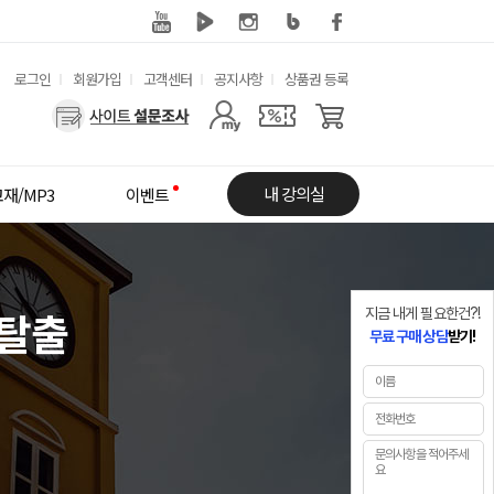
유
로그인
회원가입
고객센터
공지사항
상품권 등록
용
사
한
용
메
자
내 강의실
재/MP3
이벤트
뉴
메
뉴
 탈출
지금 내게 필요한건?!
무료 구매 상담
받기!