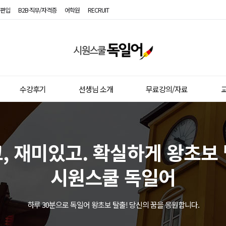
편입
B2B·직무/자격증
어학원
RECRUIT
시
원
스
수강후기
선생님 소개
무료강의/자료
교
쿨
독
일
, 재미있고. 확실하게 왕초보
어
시원스쿨 독일어
하루 30분으로 독일어 왕초보 탈출! 당신의 꿈을 응원합니다.