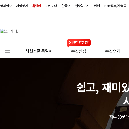
영어회화
시험영어
유럽어
아시아어
한국어
진짜학습지
편입
B2B·직무/자격증
시
원
스
사
시원스쿨 독일어
수강신청
수강후기
쿨
이
트
독
메
일
뉴
쉽고, 재미
어
하루 30분