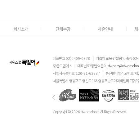
회사소개
단체수강
제휴안내
채
대표번호
02)6409-0878
|
기업체 교육 컨설팅 및 출강
02-
㈜골드앤에스
|
대표번호/통번역문의:
siwoncs@siwonscho
사업자등록번호:
120-81-63837
|
통신판매업신고번호: 제
서울특별시 영등포구 영신로 166 영등포반도아이비밸리 7층,8
Copyright ©
2026
siwonschool. All Rights Reserved.