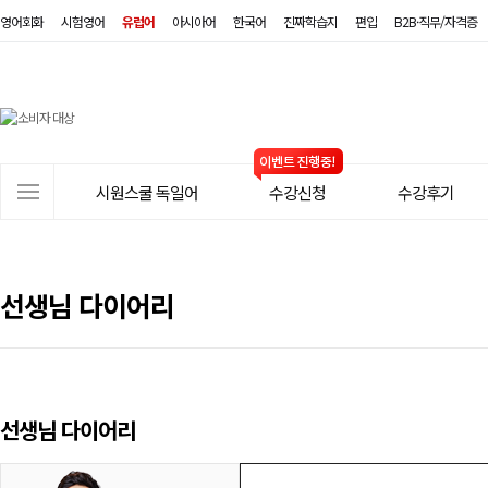
영어회화
시험영어
유럽어
아시아어
한국어
진짜학습지
편입
B2B·직무/자격증
시
원
스
사
시원스쿨 독일어
수강신청
수강후기
쿨
이
트
독
메
일
뉴
선생님 다이어리
어
선생님 다이어리