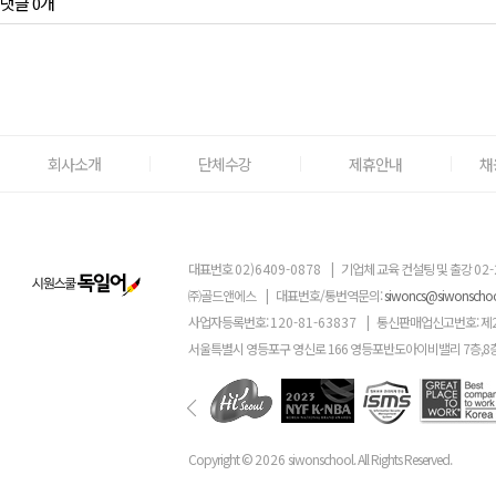
댓글 0개
회사소개
단체수강
제휴안내
채
대표번호
02)6409-0878
|
기업체 교육 컨설팅 및 출강
02-
㈜골드앤에스
|
대표번호/통번역문의:
siwoncs@siwonscho
사업자등록번호:
120-81-63837
|
통신판매업신고번호: 제
서울특별시 영등포구 영신로 166 영등포반도아이비밸리 7층,8
Copyright ©
2026
siwonschool. All Rights Reserved.