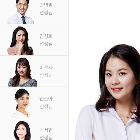
민병필
선생님
김성희
선생님
이로사
선생님
권소아
선생님
박서현
선생님