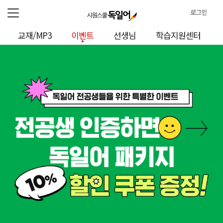
로그인
로
교재/MP3
이벤트
선생님
학습지원센터
그
인
정
보