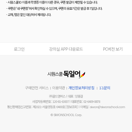
- 시원스쿨 ID 이름과 학생증 이름이 다른 경우, 쿠폰 발급이 제한될 수 있습니다.
- 쿠폰은 ‘내 쿠폰함’에서 확인하실 수 있으며, 쿠폰의 유효기간은 발급 후 7일입니다.
- 교재, 탭은 할인 대상에서 제외됩니다.
로그인
강의실 APP 다운로드
PC버전 보기
구매안전 서비스
이용약관
개인정보처리방침
1:1문의
㈜골드앤에스
대표 : 양홍걸
사업자등록번호 : 120-81-63837
대표번호 : 02-6409-0878
통신판매업신고번호 : 제2021-서울영등포-0400호
[정보조회]
이메일 : siwon@siwonschool.com
© SIWONSCHOOL Corp.