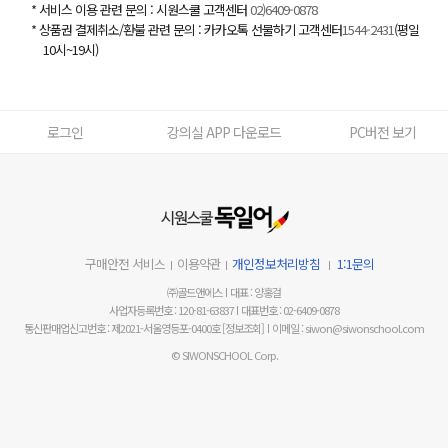
* 서비스 이용 관련 문의 : 시원스쿨 고객센터
02)6409-0878
* 상품권 결제취소/환불 관련 문의 : 카카오톡 선물하기 고객센터
1544-2431
(평일
10시~19시)
로그인
강의실 APP 다운로드
PC버전 보기
구매안전 서비스
이용약관
개인정보처리방침
1:1문의
㈜골드앤에스
대표 : 양홍걸
사업자등록번호 : 120-81-63837
대표번호 : 02-6409-0878
통신판매업신고번호 : 제2021-서울영등포-0400호
[정보조회]
이메일 : siwon@siwonschool.com
© SIWONSCHOOL Corp.