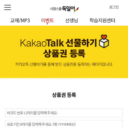
로그인
로
교재/MP3
이벤트
선생님
학습지원센터
그
인
정
보
상품권 등록