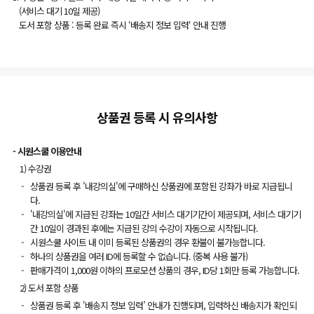
(서비스 대기 10일 제공)
련 세법)
도서 포함 상품 : 등록 완료 즉시 ‘배송지 정보 입력‘ 안내 진행
4. 개인정보 처리 위탁
수탁자(위탁받는 자): NHN KCP
위탁 목적: 현금영수증 발급 업무 대행
위탁 항목: 휴대전화번호, 현금영수증 카드번호, 사업자등록번호 중 택 1, 주문번호,
발행금액, 면세금액, 상품명
5. 개인정보 파기
상품권 등록 시 유의사항
보유기간이 경과하거나 처리 목적이 달성된 개인정보는 지체 없이 파기하며, 전자적
파일 형태의 정보는 기술적으로 복구 및 재생이 불가능한 안전한 방법으로 영구 삭
- 시원스쿨 이용안내
제합니다.
1) 수강권
6. 동의 거부 권리
상품권 등록 후 '내강의실'에 구매하신 상품권에 포함된 강좌가 바로 지급됩니
귀하는 위 개인정보 수집 및 이용에 대한 동의를 거부할 권리가 있습니다. 다만, 필
다.
수항목 동의를 거부하실 경우 현금영수증 발급 서비스 이용이 제한될 수 있습니다.
'내강의실'에 지급된 강좌는 10일간 서비스 대기기간이 제공되며, 서비스 대기기
간 10일이 경과된 후에는 지급된 강의 수강이 자동으로 시작됩니다.
시원스쿨 사이트 내 이미 등록된 상품권의 경우 환불이 불가능합니다.
하나의 상품권을 여러 ID에 등록할 수 없습니다. (중복 사용 불가)
판매가격이 1,000원 이하의 프로모션 상품의 경우, ID당 1회만 등록 가능합니다.
2) 도서 포함 상품
상품권 등록 후 '배송지 정보 입력’ 안내가 진행되며, 입력하신 배송지가 확인되