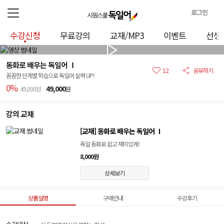
로그인
로
수강신청
무료강의
교재/MP3
이벤트
선생
그
인
정
동화로 배우는 독일어 Ⅰ
보
12
공유하기
꼼꼼한 단계별 학습으로 독일어 실력 UP!
0%
49,000
49,000원
원
강의 교재
[교재] 동화로 배우는 독일어 Ⅰ
독일 동화로 쉽고 재미있게!
8,000원
상세보기
상품설명
구매안내
수강후기