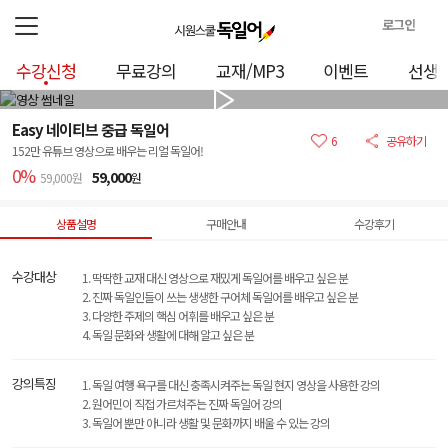
로그인
로
수강신청
무료강의
교재/MP3
이벤트
선생
그
인
정
Easy 네이티브 중급 독일어
보
6
공유하기
152만 유튜브
영상으로 배우는 리얼 독일어!
0%
59,000
59,000원
원
상품설명
구매안내
수강후기
수강대상
1. 딱딱한 교재 대신 영상으로 재밌게 독일어를 배우고 싶은 분
2. 진짜 독일인들이 쓰는 생생한 구어체 독일어를 배우고 싶은 분
3. 다양한 주제의 핵심 어휘를 배우고 싶은 분
4. 독일 문화와 생활에 대해 알고 싶은 분
강의특징
1. 독일 여행 욕구를 대신 충족시켜주는 독일 현지 영상을 사용한 강의
2. 원어민이 직접 가르쳐주는 진짜 독일어 강의
3. 독일어 뿐만 아니라 생활 및 문화까지 배울 수 있는 강의