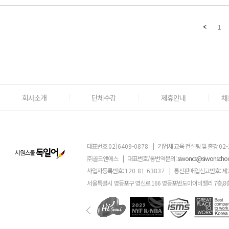
1
회사소개
단체수강
제휴안내
채
대표번호
02)6409-0878
|
기업체 교육 컨설팅 및 출강
02-
㈜골드앤에스
|
대표번호/통번역문의:
siwoncs@siwonscho
사업자등록번호:
120-81-63837
|
통신판매업신고번호: 제
서울특별시 영등포구 영신로 166 영등포반도아이비밸리 7층,8