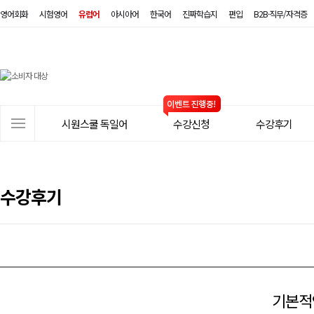
영어회화
시험영어
유럽어
아시아어
한국어
진짜학습지
편입
B2B·직무/자격증
시
원
스
사
시원스쿨 독일어
수강신청
수강후기
쿨
이
트
독
메
일
뉴
수강후기
어
기본적