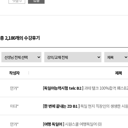
답글
댓글 0
총 2,180개의 수강후기
작성자
제목
안가*
[독일어능력시험 telc B2 ]
괴테 텔크 100%합격 패스B2 
이다*
[한 번에 끝내는 ZD B1 ]
독일 현지 직장인의 생생한 시원스
안가*
[여행 독일어 ]
시원스쿨 여행독일어 (0)