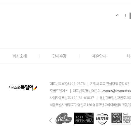
1
회사소개
단체수강
제휴안내
채
대표번호
02)6409-0878
|
기업체 교육 컨설팅 및 출강
02-
㈜골드앤에스
|
대표번호/통번역문의:
siwoncs@siwonscho
사업자등록번호:
120-81-63837
|
통신판매업신고번호: 제
서울특별시 영등포구 영신로 166 영등포반도아이비밸리 7층,8