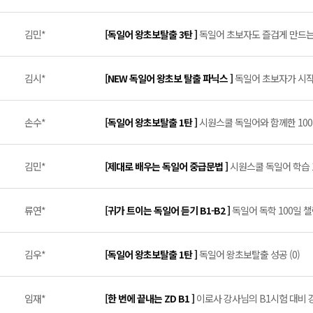
김민*
[독일어 왕초보탈출 3탄 ]
독일어 초보자도 즐겁게 만드는 최
김시*
[NEW 독일어 왕초보 탈출 파닉스 ]
독일어 초보자가 시작하
손수*
[독일어 왕초보탈출 1탄 ]
시원스쿨 독일어와 함께한 100일!
김민*
[제대로 배우는 독일어 중급문법 ]
시원스쿨 독일어 학습 1
류연*
[귀가 트이는 독일어 듣기 B1-B2 ]
독일어 독학 100일 챌
김우*
[독일어 왕초보탈출 1탄 ]
독일어 왕초보탈출 성공 (0)
임재*
[한 번에 끝내는 ZD B1 ]
이로사 강사님의 B1시험 대비 강