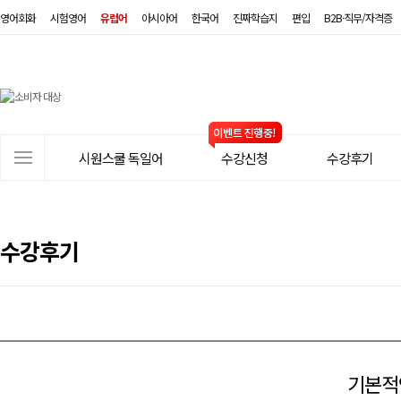
영어회화
시험영어
유럽어
아시아어
한국어
진짜학습지
편입
B2B·직무/자격증
시
원
스
사
시원스쿨 독일어
수강신청
수강후기
쿨
이
트
독
메
일
뉴
수강후기
어
기본적