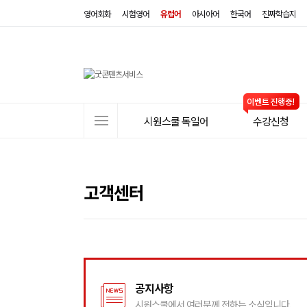
영어회화
시험영어
유럽어
아시아어
한국어
진짜학습지
사
시원스쿨 독일어
수강신청
이
트
메
뉴
고객센터
공지사항
시원스쿨에서 여러분께 전하는 소식입니다.