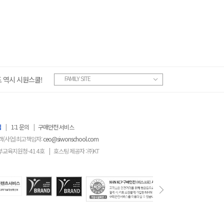
FAMILY SITE
 역시 시원스쿨!
침
|
1:1 문의
|
구매안전 서비스
객(사업)최고책임자:
ceo@siwonschool.com
부교육지원청-
414
호
|
호스팅 제공자 : ㈜KT