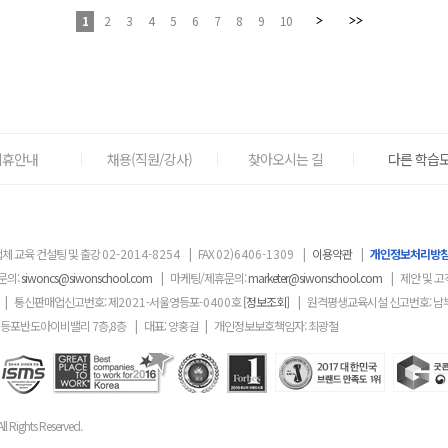
1
2
3
4
5
6
7
8
9
10
제휴안내
채용(직원/강사)
찾아오시는 길
다른 학습도
체 교육 컨설팅 및 출강
02-2014-8254
|
FAX
02)6406-1309
|
이용약관
|
개인정보처리방
문의:
siwoncs@siwonschool.com
|
마케팅/제휴문의:
marketer@siwonschool.com
|
제안 및 고
|
통신판매업신고번호: 제
2021
-서울영등포
-0400
호
[정보조회]
|
원격평생교육시설 신고번호: 남
영등포반도아이비밸리 7층,8층
|
대표: 양홍걸
|
개인정보보호책임자: 최광철
ll Rights Reserved.