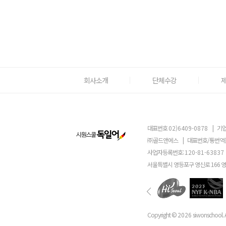
회사소개
단체수강
대표번호
02)6409-0878
|
기업
㈜골드앤에스
|
대표번호/통번역
사업자등록번호:
120-81-63837
서울특별시 영등포구 영신로 166 
Copyright ©
2026
siwonschool. A