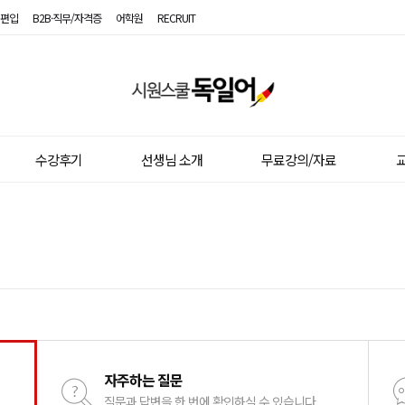
편입
B2B·직무/자격증
어학원
RECRUIT
시
원
스
수강후기
선생님 소개
무료강의/자료
교
쿨
독
일
어
자주하는 질문
질문과 답변을 한 번에 확인하실 수 있습니다.