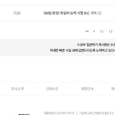
7116
[60일 완성! 독일어 능력 시험 B1]
제목 (1)
11
12
※공부 질문하기 게시판은 수강
최대한 빠른 시일 내에 답변드리도록 노력하고 있으나
회사소개
단체수강
제휴안내
채
대표번호
02)6409-0878
|
기업체 교육 컨설팅 및 출강
02-