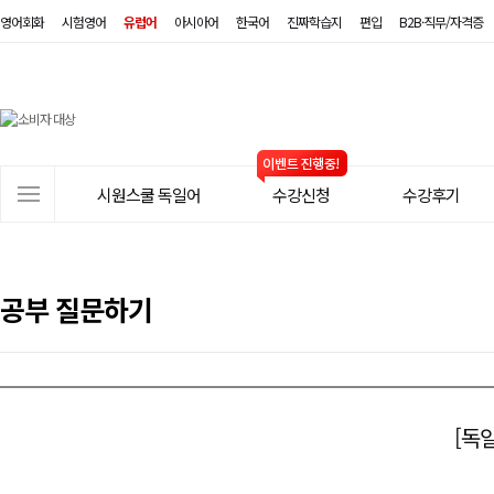
영어회화
시험영어
유럽어
아시아어
한국어
진짜학습지
편입
B2B·직무/자격증
시
원
스
사
시원스쿨 독일어
수강신청
수강후기
쿨
이
트
독
메
일
뉴
공부 질문하기
어
[독