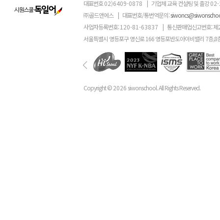
대표번호
02)6409-0878
|
기업체 교육 컨설팅 및 출강
02-
㈜골드앤에스
|
대표번호/통번역문의:
siwoncs@siwonscho
사업자등록번호:
120-81-63837
|
통신판매업신고번호: 제
서울특별시 영등포구 영신로 166 영등포반도아이비밸리 7층,8
Copyright ©
2026
siwonschool. All Rights Reserved.