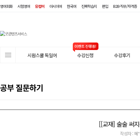
영어회화
시험영어
유럽어
아시아어
한국어
진짜학습지
편입
B2B·직무/자격증
시
원
스
사
시원스쿨 독일어
수강신청
수강후기
쿨
이
트
독
메
일
뉴
공부 질문하기
어
[[교재] 술술 
작성자 : 혜*