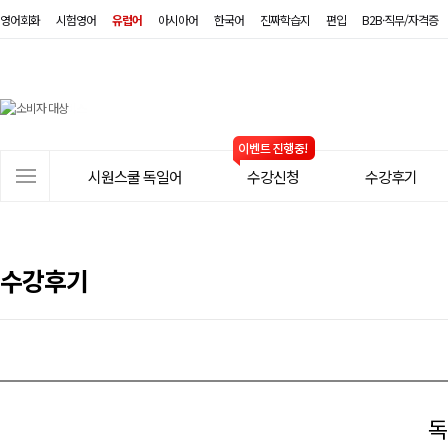
영어회화
시험영어
유럽어
아시아어
한국어
진짜학습지
편입
B2B·직무/자격증
시
원
스
사
시원스쿨 독일어
수강신청
수강후기
쿨
이
트
독
메
일
뉴
수강후기
어
독