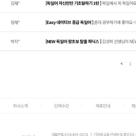
김재*
[독일어 자신만만 기초말하기 1탄 ]
독일에서 꼭 독일어로 
임재*
[Easy 네이티브 중급 독일어 ]
혼자 공부하기에 좋아요~!! 
박지*
[NEW 독일어 왕초보 탈출 파닉스 ]
김성희 선생님의 NEW
1
회사소개
단체수강
제휴안내
채
대표번호
02)6409-0878
|
기업체 교육 컨설팅 및 출강
02-