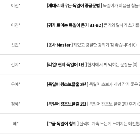
이진*
[제대로 배우는 독일어 중급문법 ]
독일어가 마음을 힘들게
이진*
[귀가 트이는 독일어 듣기 B1-B2 ]
듣기와 말하기 쓰기를 
신민*
[동사 Master ]
재밌고 강렬한 강의가 참 좋습니다! (0)
김지*
[리얼! 현지 독일어 1탄 ]
현지에서 써 먹히는 문장들 (0)
우예*
[독일어 왕초보탈출 2탄 ]
독일어 초보가 개념 잡기 좋은 강
정혜*
[독일어 왕초보탈출 2탄 ]
독일어 왕초보 탈출 2탄 후기 (0
혜*
[고급 독일어 청취 ]
실력이 계속 느는게 느껴지는 혜진쌤의