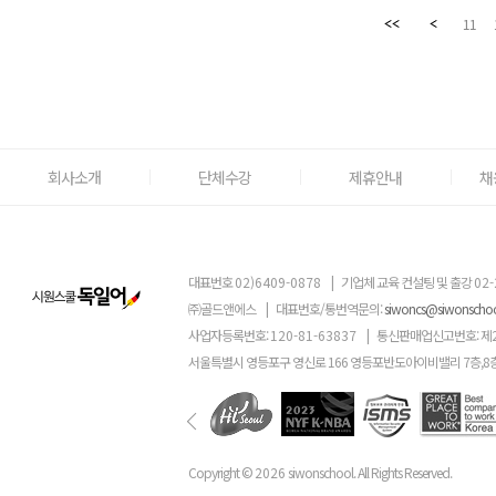
11
회사소개
단체수강
제휴안내
채
대표번호
02)6409-0878
|
기업체 교육 컨설팅 및 출강
02-
㈜골드앤에스
|
대표번호/통번역문의:
siwoncs@siwonscho
사업자등록번호:
120-81-63837
|
통신판매업신고번호: 제
서울특별시 영등포구 영신로 166 영등포반도아이비밸리 7층,8
Copyright ©
2026
siwonschool. All Rights Reserved.