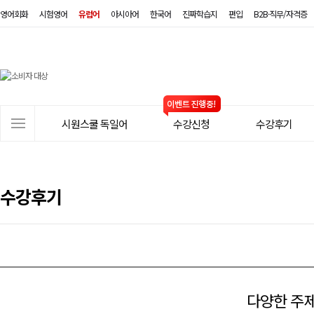
영어회화
시험영어
유럽어
아시아어
한국어
진짜학습지
편입
B2B·직무/자격증
시
원
스
사
시원스쿨 독일어
수강신청
수강후기
쿨
이
트
독
메
일
뉴
수강후기
어
다양한 주제