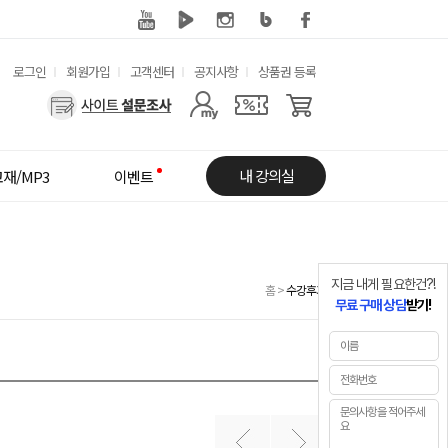
유
로그인
회원가입
고객센터
공지사항
상품권 등록
용
사
한
용
메
자
내 강의실
재/MP3
이벤트
뉴
메
뉴
지금 내게 필요한건?!
홈
>
수강후기
무료 구매 상담
받기!