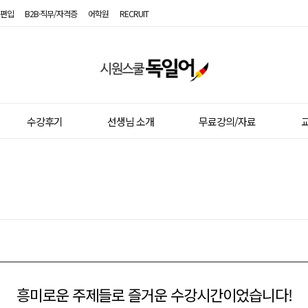
편입
B2B·직무/자격증
어학원
RECRUIT
시
원
스
수강후기
선생님 소개
무료강의/자료
교
쿨
독
일
어
흥미로운 주제들로 즐거운 수강시간이었습니다!