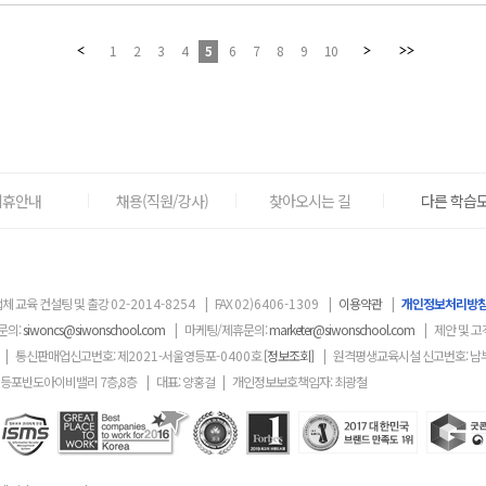
1
2
3
4
5
6
7
8
9
10
제휴안내
채용(직원/강사)
찾아오시는 길
다른 학습도
체 교육 컨설팅 및 출강
02-2014-8254
|
FAX
02)6406-1309
|
이용약관
|
개인정보처리방
문의:
siwoncs@siwonschool.com
|
마케팅/제휴문의:
marketer@siwonschool.com
|
제안 및 고
|
통신판매업신고번호: 제
2021
-서울영등포
-0400
호
[정보조회]
|
원격평생교육시설 신고번호: 남
영등포반도아이비밸리 7층,8층
|
대표: 양홍걸
|
개인정보보호책임자: 최광철