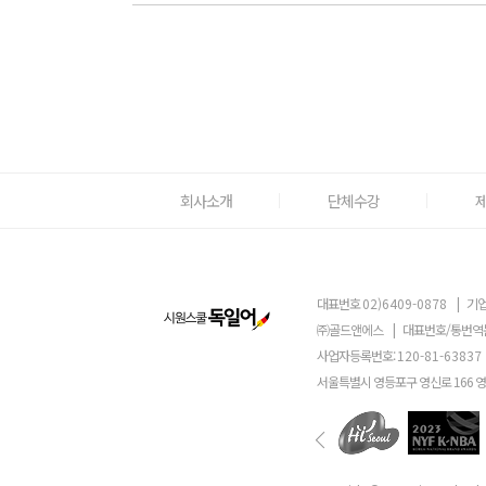
회사소개
단체수강
대표번호
02)6409-0878
|
기업
㈜골드앤에스
|
대표번호/통번역
사업자등록번호:
120-81-63837
서울특별시 영등포구 영신로 166 