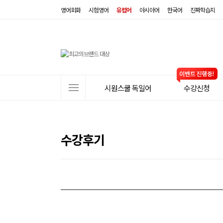
영어회화
시험영어
유럽어
아시아어
한국어
진짜학습지
사
시원스쿨 독일어
수강신청
이
트
메
뉴
수강후기