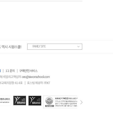
FAMILY SITE
 역시 시원스쿨!
침
|
1:1 문의
|
구매안전 서비스
객(사업)최고책임자:
ceo@siwonschool.com
부교육지원청-
414
호
|
호스팅 제공자 : ㈜KT