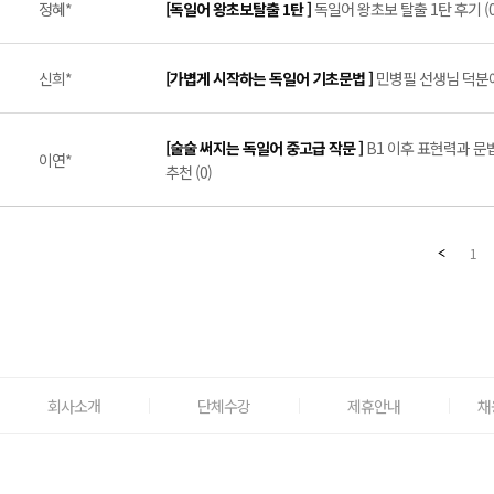
정혜*
[독일어 왕초보탈출 1탄 ]
독일어 왕초보 탈출 1탄 후기 (0
신희*
[가볍게 시작하는 독일어 기초문법 ]
민병필 선생님 덕분에
[술술 써지는 독일어 중고급 작문 ]
B1 이후 표현력과 
이연*
추천 (0)
1
회사소개
단체수강
제휴안내
채