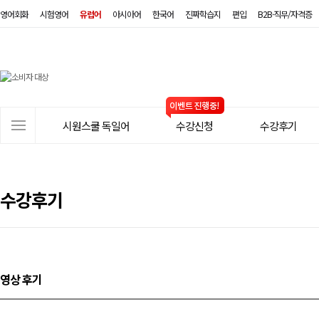
영어회화
시험영어
유럽어
아시아어
한국어
진짜학습지
편입
B2B·직무/자격증
시
원
스
사
시원스쿨 독일어
수강신청
수강후기
쿨
이
트
독
메
일
뉴
수강후기
어
영상 후기