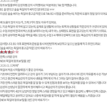
2026.03.31
이연*
왕초보 탈출부터 김성희쌤 강의 시작했어요! 덕분에 B1 Telc 합격했습니다.
B1 을 딴다고 술술 독일어가 써지진 않더라고요 ㅠㅠ
지금은 술술 써지는 독일어 중고급 작문으로 Telc B2 시험을 준비하는데, 작문에 도움이 정말 많이 되어요
왜 도움이 많이 되는가, 크게 3가지 정도 이유가 있어요.
1. 지금 독일어 국가에 살고 있는데, 실제로 실생활에 쓰이는 토픽과 상황들로 작문강의가 구성되어 있어요.
2. 수업 초반에 한국어 텍스트를 보여주시는데, 내가 어느 상태정도 표현을 알고있는지 체크하기 쉬워요.
3. 혼자 공부하면 복습을 까먹을 때도 있는데, 수업 3-4 개마다 반복적으로 있는 복습강의가 표현이랑 
감사합니다. B1 이후 표현력과 문법을 동시에 탄탄하게 보강하고 싶으신 분들께 적극 추천드려요!
[술술 써지는 독일어 중고급 작문]
강의 바로가기 >
수강생 별점
5.0
만족스러운 강의
NEW 독일어 왕초보 탈출 1탄
2026.01.02
박예*
독일어 처음 시작할때 듣기 좋은 강의에요.
기초부터 천천히 알려주시고 강의 길이가 그리 부담되는 길이가 아니라서 어디든지 자유롭게 수강 가능
그리고 중간에 복습강의가 있어서 내용을 까먹게 되거나 그러는 일이 없어서 좋습니다.
가장 만족스러운 점은 독일어를 잘 말 할 수 있게 된점과 종종 보이는 독일어를 읽을 수 있어서 기쁩니다!
김성희 선생님이 깔끔하게 딱 정리해주시고 복습강의가 있어서 좋습니다.
아직 완강까지 4강의 남았지만 정말 만족스러운 경험을 하고 있고 배움이 즐겁게 느껴져서 만족스럽습니
매일매일 하고 공부하고 있어요! 나중에 독일어를 잘 하게 될 날까지 열심히 배움을 느끼겠습니다!
[NEW 독일어 왕초보 탈출 1탄]
강의 바로가기 >