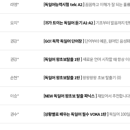
라영*
[독일어능력시험 telc A2 ]
꼼꼼하고 이해가 잘 되는 훌륭한 
오지*
[귀가 트이는 독일어 듣기 A1-A2 ]
기초부터 발음까지 탄탄
권강*
[GO! 독학 독일어 단어장 ]
단어부터 예문, 원어민 음성파
권강*
[독일어 왕초보탈출 1탄 ]
새로운 언어 시작할 때 항상 이
손현*
[독일어 왕초보탈출 1탄 ]
왕왕왕왕 초보 탈출기 (0)
이승*
[NEW 독일어 왕초보 탈출 파닉스 ]
재밌어서 추천합니다 (
권수*
[상황별로 배우는 독일어 필수 VOKA 1탄 ]
독일어 100일