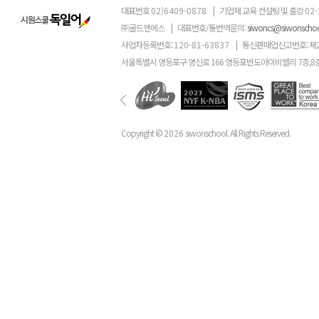
대표번호
02)6409-0878
|
기업체 교육 컨설팅 및 출강
02-
㈜골드앤에스
|
대표번호/통번역문의:
siwoncs@siwonscho
사업자등록번호:
120-81-63837
|
통신판매업신고번호: 제
서울특별시 영등포구 영신로 166 영등포반도아이비밸리 7층,8
Copyright ©
2026
siwonschool. All Rights Reserved.