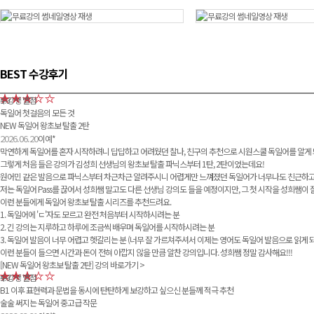
영상 재생
영상 재생
BEST 수강후기
수강생 별점
5.0
독일어 첫걸음의 모든 것
NEW 독일어 왕초보 탈출 2탄
2026.06.20
이예*
막연하게 독일어를 혼자 시작하려니 답답하고 어려웠던 찰나, 친구의 추천으로 시원스쿨 독일어를 알게
그렇게 처음 들은 강의가 김성희 선생님의 왕초보 탈출 파닉스부터 1탄, 2탄이었는데요!
원어민 같은 발음으로 파닉스부터 차근차근 알려주시니 어렵게만 느껴졌던 독일어가 너무나도 친근하고
저는 독일어 Pass를 끊어서 성희쌤 말고도 다른 선생님 강의도 들을 예정이지만, 그 첫 시작을 성희쌤이
이런 분들에게 독일어 왕초보 탈출 시리즈를 추천드려요.
1. 독일어에 'ㄷ'자도 모르고 완전 처음부터 시작하시려는 분
2. 긴 강의는 지루하고 하루에 조금씩 배우며 독일어를 시작하시려는 분
3. 독일어 발음이 너무 어렵고 헷갈리는 분 (너무 잘 가르쳐주셔서 이제는 영어도 독일어 발음으로 읽게
이런 분들이 들으면 시간과 돈이 전혀 아깝지 않을 만큼 알찬 강의입니다. 성희쌤 정말 감사해요!!!
[NEW 독일어 왕초보 탈출 2탄]
강의 바로가기 >
수강생 별점
5.0
B1 이후 표현력과 문법을 동시에 탄탄하게 보강하고 싶으신 분들께 적극 추천
술술 써지는 독일어 중고급 작문