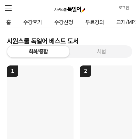
로그인
로
홈
수강후기
수강신청
무료강의
교재/MP3
그
인
정
시원스쿨 독일어 베스트 도서
보
회화/종합
시험
1
2