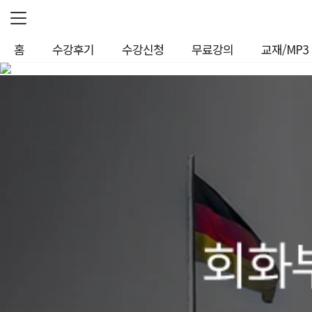
로
홈
수강후기
수강신청
무료강의
교재/MP3
그
인
정
보