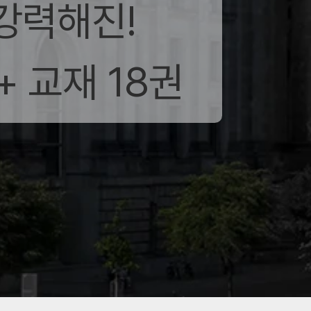
강력해진!
+ 교재 18권