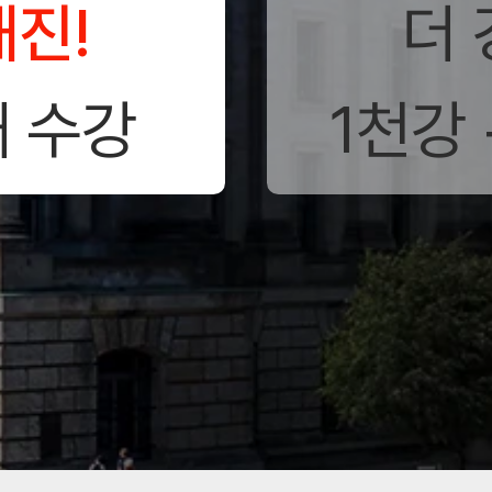
해진!
더 
대 수강
1천강 