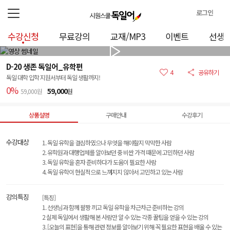
로그인
로
수강신청
무료강의
교재/MP3
이벤트
선생
그
인
정
D-20 생존 독일어_유학편
보
4
공유하기
독일 대학 입학 지원서부터 독일 생활까지!
0%
59,000
59,000원
원
상품설명
구매안내
수강후기
수강대상
1. 독일 유학을 결심하였으나 무엇을 해야할지 막막한 사람
2. 유학원과 대행업체를 알아보던 중 비싼 가격 때문에 고민하던 사람
3. 독일 유학을 혼자 준비하다가 도움이 필요한 사람
4. 독일 유학이 현실적으로 느껴지지 않아서 고민하고 있는 사람
강의특징
[특징]
1. 선생님과 함께 팔짱 끼고 독일 유학을 차근차근 준비하는 강의
2 실제 독일에서 생활해 본 사람만 알 수 있는 각종 꿀팁을 얻을 수 있는 강의
3. [오늘의 표현]을 통해 관련 정보를 알아보기 위해 꼭 필요한 표현을 배울 수 있는