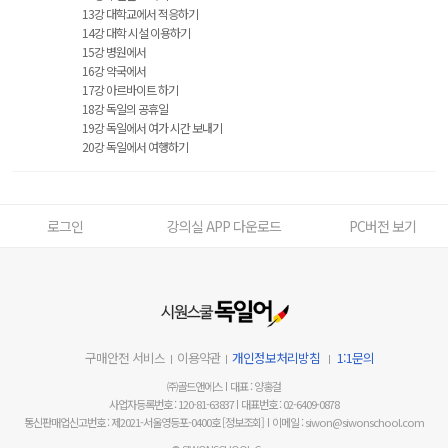
13강 대학교에서 적응하기
14강 대학 시설 이용하기
15강 병원에서
16강 약국에서
17강 아르바이트 하기
18강 독일의 공휴일
19강 독일에서 여가 시간 보내기
20강 독일에서 여행하기
로그인
강의실 APP 다운로드
PC버전 보기
구매안전 서비스
이용약관
개인정보처리방침
1:1문의
㈜골드앤에스
대표 : 양홍걸
사업자등록번호 : 120-81-63837
대표번호 : 02-6409-0878
통신판매업신고번호 : 제2021-서울영등포-0400호
[정보조회]
이메일 : siwon@siwonschool.com