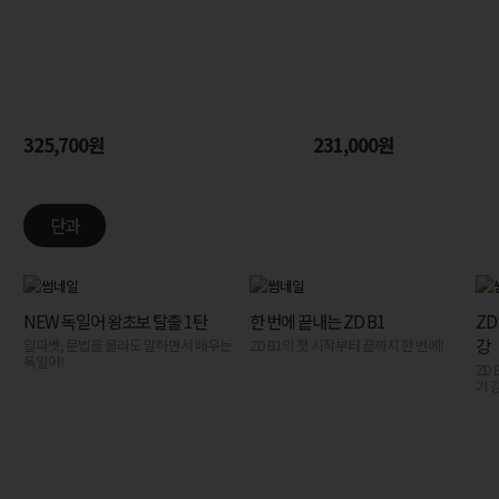
325,700원
231,000원
단과
NEW 독일어 왕초보 탈출 1탄
한 번에 끝내는 ZD B1
ZD
강
알파벳, 문법을 몰라도 말하면서 배우는
ZD B1의 첫 시작부터 끝까지 한 번에!
독일어!
ZD
기 