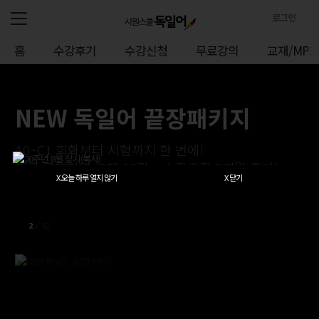
로그인
로
홈
수강후기
수강신청
무료강의
교재/MP3
그
인
정
보
NEW 독일어 끝장패키지
A0~C1 회화부터 시험까지 한 번에!
지금 구매하면 교재 18권 + 수강기간 6개월 추가!
X 오늘 하루 열지 않기
X 닫기
2
/
12