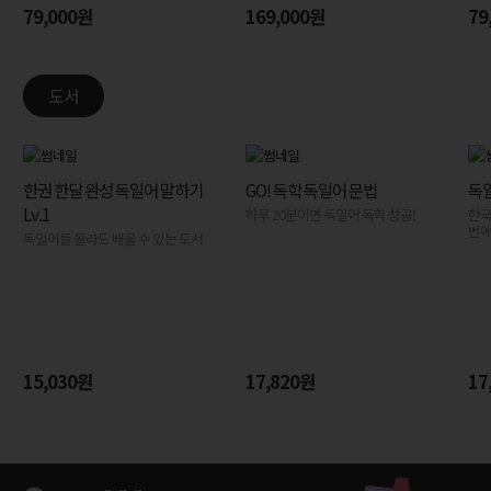
79,000원
169,000원
79
도서
한권 한달 완성 독일어 말하기
GO! 독학 독일어 문법
독
Lv.1
하루 20분이면 독일어 독학 성공!
한국
회원가입하고
번에
독일어를 몰라도 배울 수 있는 도서
전강좌 무료로 수강하기 >
무료 레벨테스트로
나에게 맞는 강의 찾기 >
15,030원
17,820원
17
회원가입하고
전강좌 무료로 수강하기 >