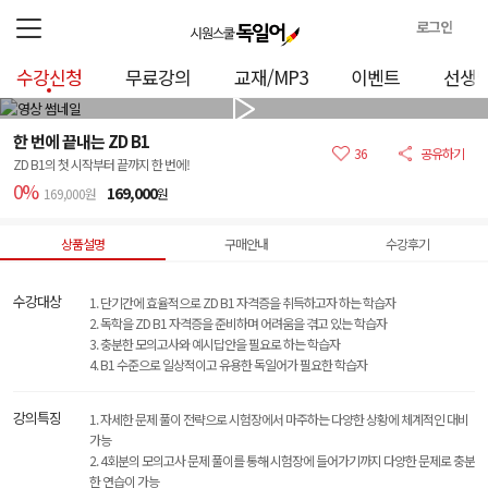
로그인
로
수강신청
무료강의
교재/MP3
이벤트
선생
그
인
정
한 번에 끝내는 ZD B1
보
36
공유하기
ZD B1의 첫 시작부터 끝까지 한 번에!
0%
169,000
169,000원
원
상품설명
구매안내
수강후기
수강대상
1. 단기간에 효율적으로 ZD B1 자격증을 취득하고자 하는 학습자
2. 독학을 ZD B1 자격증을 준비하며 어려움을 겪고 있는 학습자
3. 충분한 모의고사와 예시답안을 필요로 하는 학습자
4. B1 수준으로 일상적이고 유용한 독일어가 필요한 학습자
강의특징
1. 자세한 문제 풀이 전략으로 시험장에서 마주하는 다양한 상황에 체계적인 대비
가능
2. 4회분의 모의고사 문제 풀이를 통해 시험장에 들어가기까지 다양한 문제로 충분
한 연습이 가능