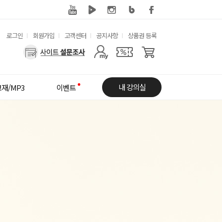
유
로그인
회원가입
고객센터
공지사항
상품권 등록
용
사
한
용
메
자
내 강의실
재/MP3
이벤트
뉴
메
뉴