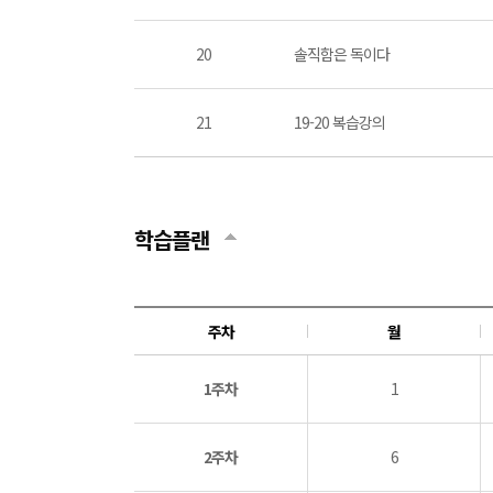
20
솔직함은 독이다
21
19-20 복습강의
학습플랜
주차
월
1주차
1
2주차
6