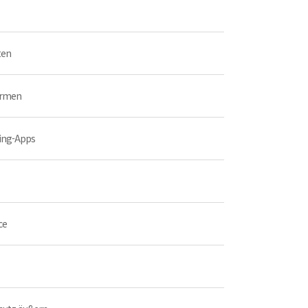
ten
ormen
ting-Apps
ce