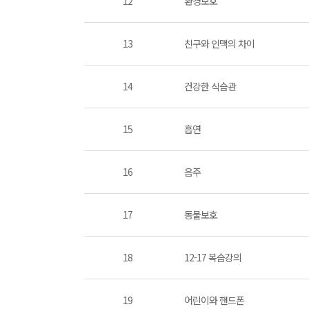
12
환경보호
13
친구와 인맥의 차이
14
건강한 식습관
15
흡연
16
음주
17
동물보호
18
12-17 복습강의
19
어린이와 핸드폰