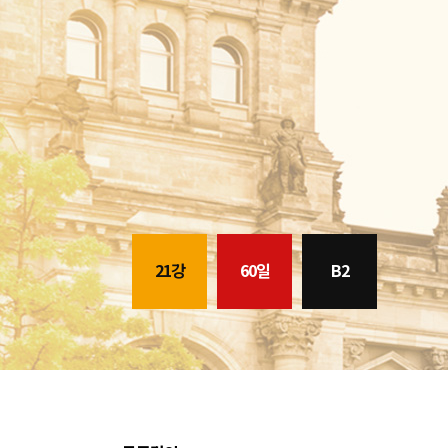
21강
60일
B2