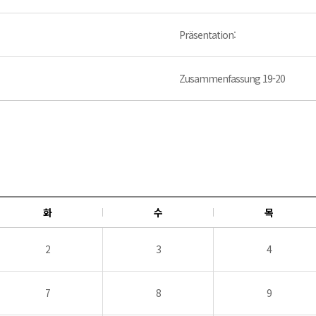
Präsentation:
Zusammenfassung 19-20
화
수
목
2
3
4
7
8
9