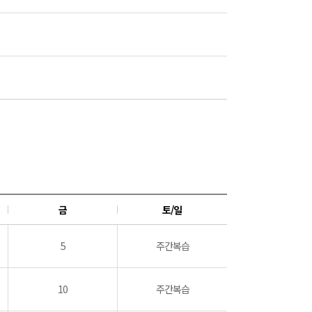
금
토/일
5
주간복습
10
주간복습