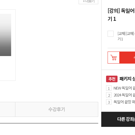
+ 더보기
[강의] 독일
기 1
[교재] [교재
기 1
패키지 
추천
NEW 독일어
1
2024 독일어
2
독일어 끝장 
3
수강후기
다른 강좌