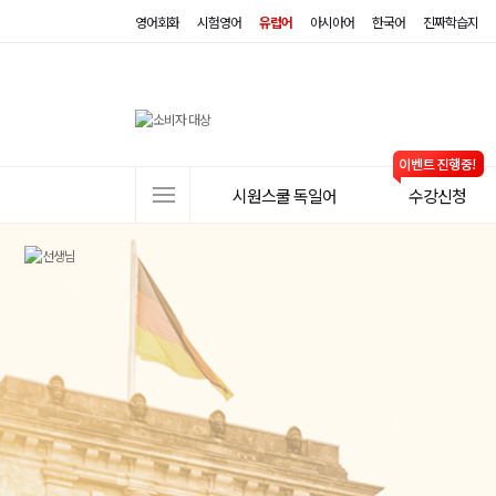
영어회화
시험영어
유럽어
아시아어
한국어
진짜학습지
사
시원스쿨 독일어
수강신청
이
트
메
뉴