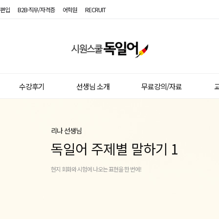
편입
B2B·직무/자격증
어학원
RECRUIT
시
원
스
수강후기
선생님 소개
무료강의/자료
교
쿨
독
일
리나 선생님
어
독일어 주제별 말하기 1
현지 회화와 시험에 나오는 표현을 한 번에!