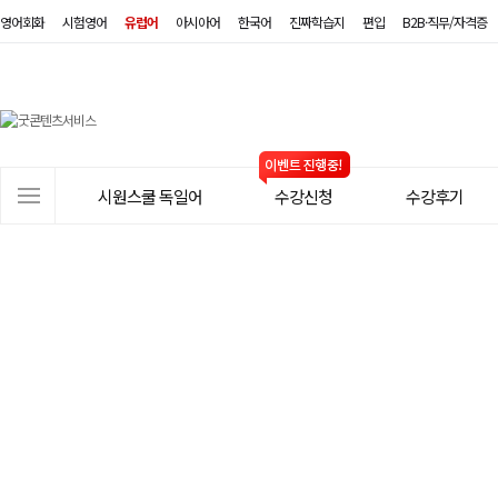
영어회화
시험영어
유럽어
아시아어
한국어
진짜학습지
편입
B2B·직무/자격증
시
원
스
사
시원스쿨 독일어
수강신청
수강후기
쿨
이
트
독
메
일
뉴
어