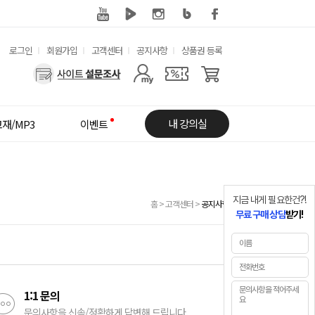
유
로그인
회원가입
고객센터
공지사항
상품권 등록
용
사
한
용
메
자
내 강의실
재/MP3
이벤트
뉴
메
뉴
지금 내게 필요한건?!
홈
>
고객센터
>
공지사항
무료 구매 상담
받기!
1:1 문의
문의사항을 신속/정확하게 답변해 드립니다.