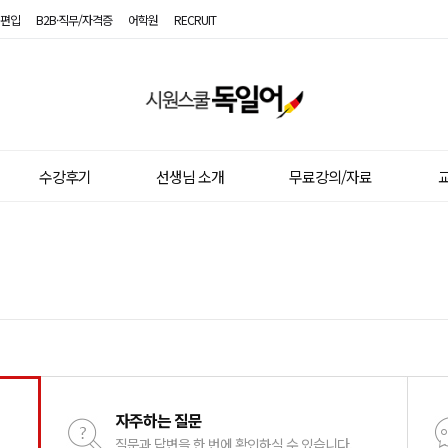
편입
B2B·직무/자격증
어학원
RECRUIT
시
원
스
수강후기
선생님 소개
무료강의/자료
교
쿨
독
일
어
자주하는 질문
질문과 답변을 한 번에 확인하실 수 있습니다.