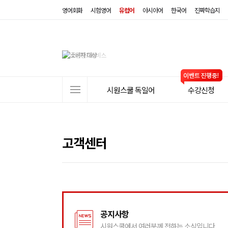
영어회화
시험영어
유럽어
아시아어
한국어
진짜학습지
사
시원스쿨 독일어
수강신청
이
트
메
뉴
고객센터
공지사항
시원스쿨에서 여러분께 전하는 소식입니다.