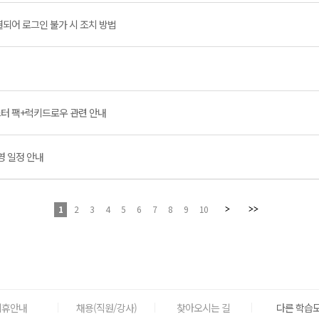
결되어 로그인 불가 시 조치 방법
부스터 팩+럭키드로우 관련 안내
영 일정 안내
1
2
3
4
5
6
7
8
9
10
제휴안내
채용(직원/강사)
찾아오시는 길
다른 학습도