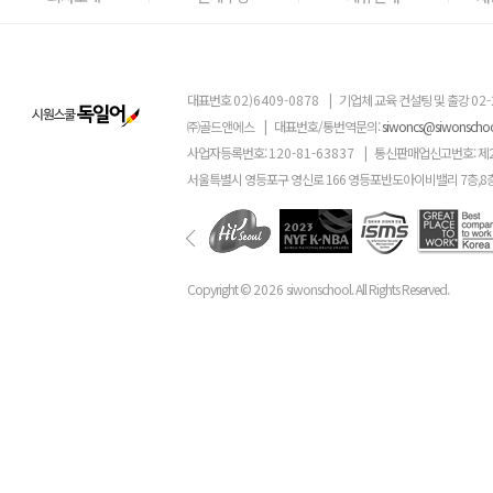
대표번호
02)6409-0878
|
기업체 교육 컨설팅 및 출강
02-
㈜골드앤에스
|
대표번호/통번역문의:
siwoncs@siwonscho
사업자등록번호:
120-81-63837
|
통신판매업신고번호: 제
서울특별시 영등포구 영신로 166 영등포반도아이비밸리 7층,8
Copyright ©
2026
siwonschool. All Rights Reserved.