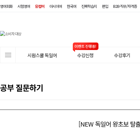
영어회화
시험영어
유럽어
아시아어
한국어
진짜학습지
편입
B2B·직무/자격증
시
원
스
사
시원스쿨 독일어
수강신청
수강후기
쿨
이
트
독
메
일
뉴
공부 질문하기
어
[NEW 독일어 왕초보 탈