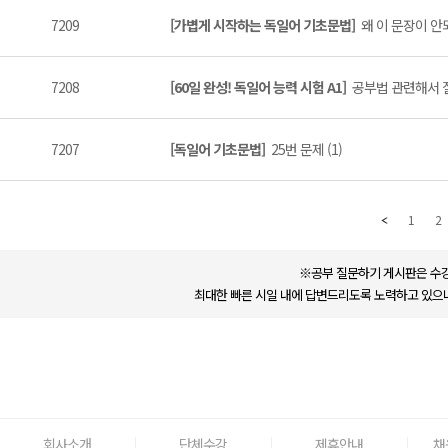
7209
[가볍게 시작하는 독일어 기초문법]
왜 이 문장이 안
7208
[60일 완성! 독일어 능력 시험 A1]
공부법 관련해서 질
7207
[독일어 기초문법]
25번 문제 (1)
1
2
※공부 질문하기 게시판은 수강
최대한 빠른 시일 내에 답변드리도록 노력하고 있으나
회사소개
단체수강
제휴안내
채