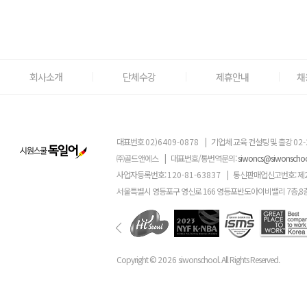
회사소개
단체수강
제휴안내
채
대표번호
02)6409-0878
|
기업체 교육 컨설팅 및 출강
02-
㈜골드앤에스
|
대표번호/통번역문의:
siwoncs@siwonscho
사업자등록번호:
120-81-63837
|
통신판매업신고번호: 제
서울특별시 영등포구 영신로 166 영등포반도아이비밸리 7층,8
Copyright ©
2026
siwonschool. All Rights Reserved.