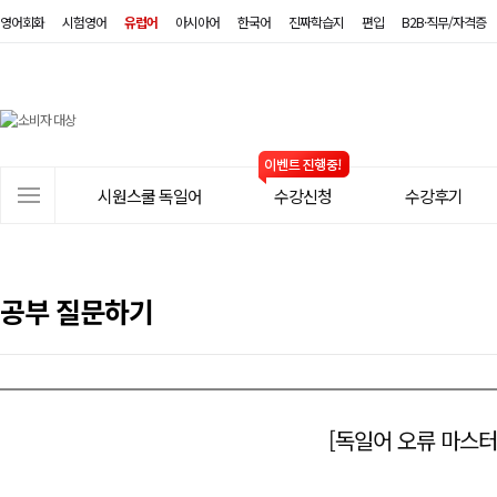
영어회화
시험영어
유럽어
아시아어
한국어
진짜학습지
편입
B2B·직무/자격증
시
원
스
사
시원스쿨 독일어
수강신청
수강후기
쿨
이
트
독
메
일
뉴
공부 질문하기
어
[독일어 오류 마스터]zu