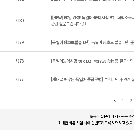
[[NEW] 60일 완성! 독일어 능력 시험 B2]
화법조동사
7180
관련 질문드립니다 (1)
7179
[독일어 왕초보탈출 1탄]
독일어 왕초보 탈출 1탄 (준
7178
[독일어능력시험 telc B2]
verzweifeln 뜻 질문드립
7177
[제대로 배우는 독일어 중급문법]
부정대명사 관련 질
1
2
※공부 질문하기 게시판은 수강
최대한 빠른 시일 내에 답변드리도록 노력하고 있으나