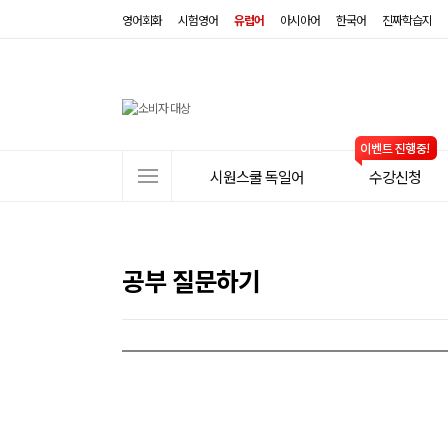
영어회화
시험영어
유럽어
아시아어
한국어
진짜학습지
사
시원스쿨 독일어
수강신청
이
트
메
뉴
공부 질문하기