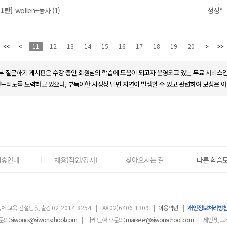
 1탄]
wollen+동사 (1)
정성*
11
12
13
14
15
16
17
18
19
20
부 질문하기 게시판은 수강 중인 회원님의 학습에 도움이 되고자 운영되고 있는 무료 서비스입
변드리도록 노력하고 있으나, 부득이한 사정상 답변 지연이 발생할 수 있고 관련하여 보상은 어
제휴안내
채용(직원/강사)
찾아오시는 길
다른 학습도
체 교육 컨설팅 및 출강
02-2014-8254
|
FAX
02)6406-1309
|
이용약관
|
개인정보처리방
문의:
siwoncs@siwonschool.com
|
마케팅/제휴문의:
marketer@siwonschool.com
|
제안 및 고