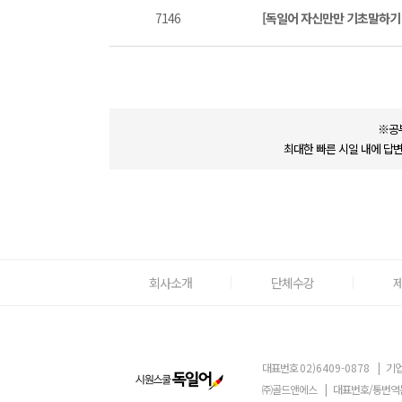
7146
[독일어 자신만만 기초말하기
※공
최대한 빠른 시일 내에 답
회사소개
단체수강
대표번호
02)6409-0878
|
기업
㈜골드앤에스
|
대표번호/통번역