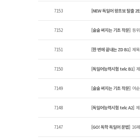
7153
[NEW 독일어 왕초보 탈출 2
7152
[술술 써지는 기초 작문]
등위
7151
[한 번에 끝내는 ZD B1]
제목 
7150
[독일어능력시험 telc B1]
제
7149
[술술 써지는 기초 작문]
어순
7148
[독일어능력시험 telc A2]
제
7147
[GO! 독학 독일어 문법]
16페