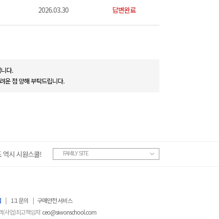
2026.03.30
답변완료
니다.
려운 점 양해 부탁드립니다.
FAMILY SITE
 역시 시원스쿨!
침
|
1:1 문의
|
구매안전 서비스
객(사업)최고책임자:
ceo@siwonschool.com