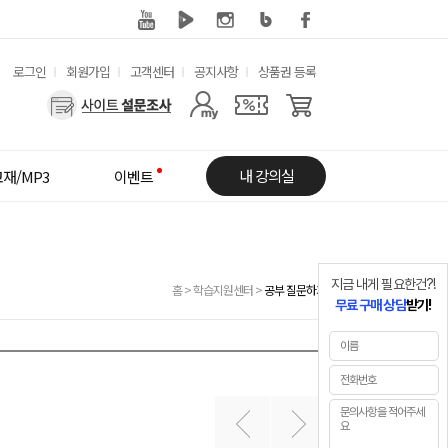
유
로그인
회원가입
고객센터
공지사항
상품권 등록
용
사
한
용
메
자
내 강의실
재/MP3
이벤트
뉴
메
뉴
지금 내게 필요한건?!
홈
>
학습지원센터
>
공부 질문하기
무료 구매 상담
받기!