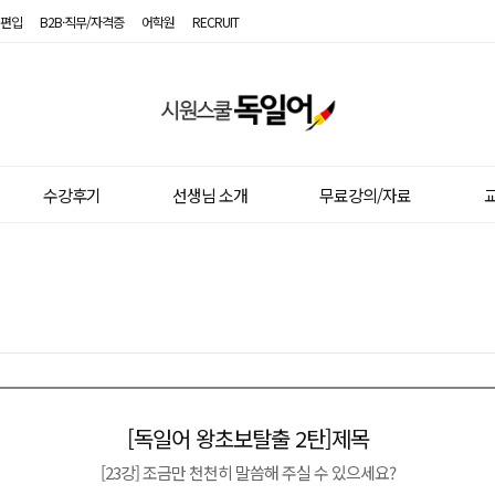
편입
B2B·직무/자격증
어학원
RECRUIT
시
원
스
수강후기
선생님 소개
무료강의/자료
교
쿨
독
일
어
[독일어 왕초보탈출 2탄]제목
이전글
다음글
[23강] 조금만 천천히 말씀해 주실 수 있으세요?