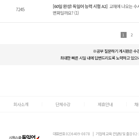
[60일 완성! 독일어 능력 시험 A2]
교재에 나오는 수
7245
변화일까요? (1)
1
2
※공부 질문하기 게시판은 수강
최대한 빠른 시일 내에 답변드리도록 노력하고 있으나
회사소개
단체수강
제휴안내
채
대표번호
02)6409-0878
|
기업체 교육 컨설팅 및 출강
02-