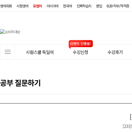
영어회화
시험영어
유럽어
아시아어
한국어
진짜학습지
편입
B2B·직무/자격증
시
원
스
사
시원스쿨 독일어
수강신청
수강후기
쿨
이
트
독
메
일
뉴
공부 질문하기
어
[23