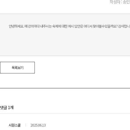
작성자 : 송민
안녕하세요. 매 강의마다 내주시는 숙제에 대한 예시 답안은 어디서 찾아볼수있을까요? 감사합니
목록보기
댓글 1개
시원스쿨
2025.06.13