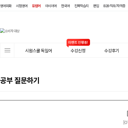
영어회화
시험영어
유럽어
아시아어
한국어
진짜학습지
편입
B2B·직무/자격증
시
원
스
사
시원스쿨 독일어
수강신청
수강후기
쿨
이
트
독
메
일
뉴
공부 질문하기
어
[