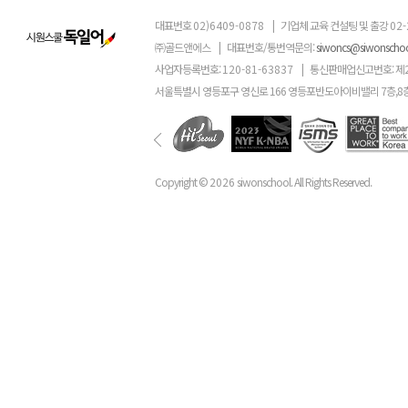
대표번호
02)6409-0878
|
기업체 교육 컨설팅 및 출강
02-
㈜골드앤에스
|
대표번호/통번역문의:
siwoncs@siwonscho
사업자등록번호:
120-81-63837
|
통신판매업신고번호: 제
서울특별시 영등포구 영신로 166 영등포반도아이비밸리 7층,8
Copyright ©
2026
siwonschool. All Rights Reserved.