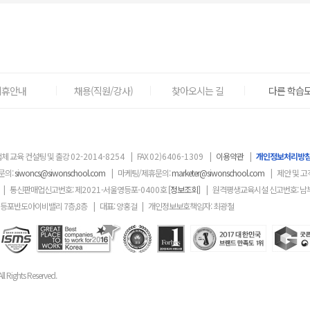
제휴안내
채용(직원/강사)
찾아오시는 길
다른 학습도
체 교육 컨설팅 및 출강
02-2014-8254
|
FAX
02)6406-1309
|
이용약관
|
개인정보처리방
문의:
siwoncs@siwonschool.com
|
마케팅/제휴문의:
marketer@siwonschool.com
|
제안 및 고
|
통신판매업신고번호: 제
2021
-서울영등포
-0400
호
[정보조회]
|
원격평생교육시설 신고번호: 남
영등포반도아이비밸리 7층,8층
|
대표: 양홍걸
|
개인정보보호책임자: 최광철
ll Rights Reserved.