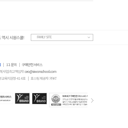
FAMILY SITE
 역시 시원스쿨!
침
|
1:1 문의
|
구매안전 서비스
객(사업)최고책임자:
ceo@siwonschool.com
부교육지원청-
414
호
|
호스팅 제공자 : ㈜KT