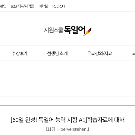
편입
B2B·직무/자격증
어학원
RECRUIT
시
원
스
수강후기
선생님 소개
무료강의/자료
교
쿨
독
일
어
[60일 완성! 독일어 능력 시험 A1]학습자료에 대해
이전글
다음글
[11강] Hoerverstehen 1