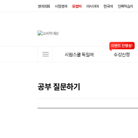
영어회화
시험영어
유럽어
아시아어
한국어
진짜학습지
사
시원스쿨 독일어
수강신청
이
트
메
뉴
공부 질문하기