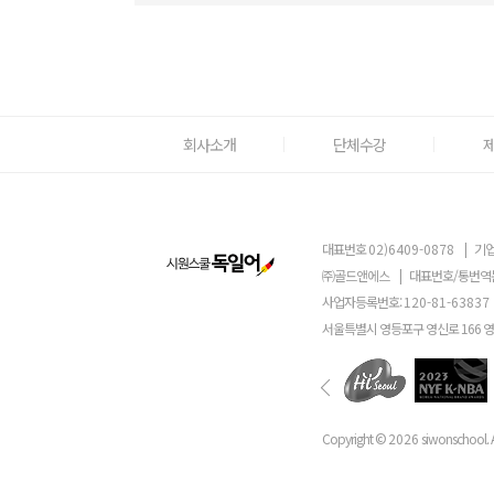
회사소개
단체수강
대표번호
02)6409-0878
|
기업
㈜골드앤에스
|
대표번호/통번역
사업자등록번호:
120-81-63837
서울특별시 영등포구 영신로 166 
Copyright ©
2026
siwonschool. A