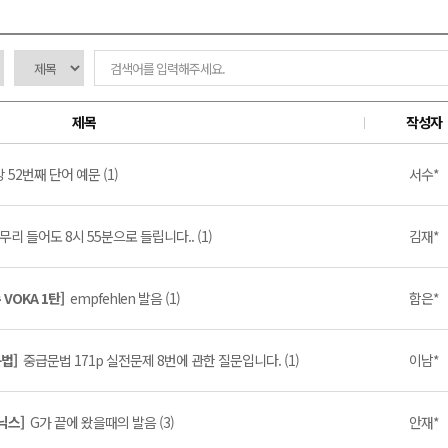
제목
작성자
강 52번째 단어 예문 (1)
서수*
무리 들어도 8시 55분으로 들립니다.. (1)
김재*
VOKA 1탄]
empfehlen 발음 (1)
함은*
문법]
중급문법 171p 실전문제 8번에 관한 질문입니다. (1)
이남*
파닉스]
G가 끝에 왔을때의 발음 (3)
안재*