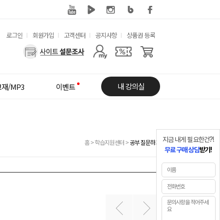
유
로그인
회원가입
고객센터
공지사항
상품권 등록
용
사
한
용
메
자
내 강의실
재/MP3
이벤트
뉴
메
뉴
지금 내게 필요한건?!
홈
>
학습지원센터
>
공부 질문하기
무료 구매 상담
받기!