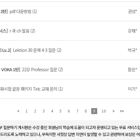
 2탄]
pdf 다운방법 (1)
권성*
파닉스]
r 과 ch 발음 (2)
강채*
Lv.2]
Lektion 30 문제 4-3 질문 (2)
박규*
VOKA 1탄]
22강 Professor 질문 (2)
함은*
화시험 끝장 패키지 Telc 교재 문의 (1)
이기*
1
2
3
4
5
6
7
8
9
10
부 질문하기 게시판은 수강 중인 회원님의 학습에 도움이 되고자 운영되고 있는 무료 서비스입
변드리도록 노력하고 있으나, 부득이한 사정상 답변 지연이 발생할 수 있고 관련하여 보상은 어