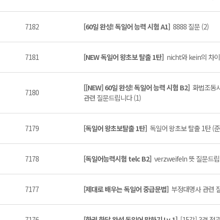
7182
[60일 완성! 독일어 능력 시험 A1]
8888 질문 (2)
7181
[NEW 독일어 왕초보 탈출 1탄]
nicht와 kein의 차
[[NEW] 60일 완성! 독일어 능력 시험 B2]
화법조동사
7180
관련 질문드립니다 (1)
7179
[독일어 왕초보탈출 1탄]
독일어 왕초보 탈출 1탄 (준
7178
[독일어능력시험 telc B2]
verzweifeln 뜻 질문드립
7177
[제대로 배우는 독일어 중급문법]
부정대명사 관련 질
7176
[한권 한달 완성 독일어 말하기 Lv.1]
[15강] 3격 정