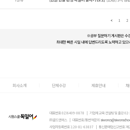
1
2
※공부 질문하기 게시판은 수강
최대한 빠른 시일 내에 답변드리도록 노력하고 있으나
회사소개
단체수강
제휴안내
채
대표번호
02)6409-0878
|
기업체 교육 컨설팅 및 출강
02-
㈜골드앤에스
|
대표번호/통번역문의:
siwoncs@siwonscho
사업자등록번호:
120-81-63837
|
통신판매업신고번호: 제