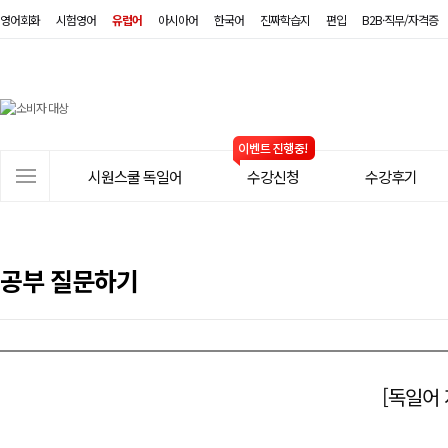
영어회화
시험영어
유럽어
아시아어
한국어
진짜학습지
편입
B2B·직무/자격증
시
원
스
사
시원스쿨 독일어
수강신청
수강후기
쿨
이
트
독
메
일
뉴
공부 질문하기
어
[독일어 