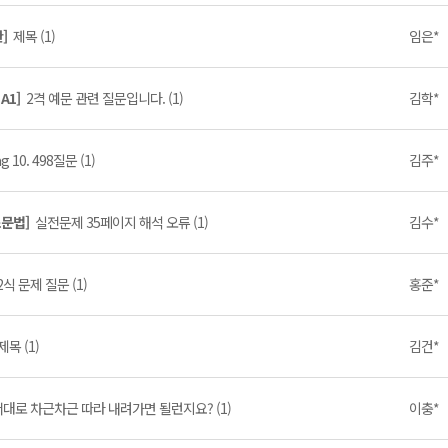
탄]
제목 (1)
임은*
 A1]
2격 예문 관련 질문입니다. (1)
김학*
g 10. 498질문 (1)
김주*
초문법]
실전문제 35페이지 해석 오류 (1)
김수*
식 문제 질문 (1)
홍준*
제목 (1)
김건*
대로 차근차근 따라 내려가면 될런지요? (1)
이충*