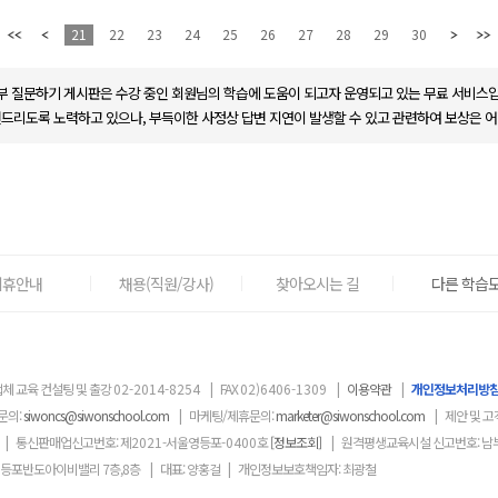
21
22
23
24
25
26
27
28
29
30
부 질문하기 게시판은 수강 중인 회원님의 학습에 도움이 되고자 운영되고 있는 무료 서비스입
변드리도록 노력하고 있으나, 부득이한 사정상 답변 지연이 발생할 수 있고 관련하여 보상은 어
제휴안내
채용(직원/강사)
찾아오시는 길
다른 학습도
체 교육 컨설팅 및 출강
02-2014-8254
|
FAX
02)6406-1309
|
이용약관
|
개인정보처리방
문의:
siwoncs@siwonschool.com
|
마케팅/제휴문의:
marketer@siwonschool.com
|
제안 및 고
|
통신판매업신고번호: 제
2021
-서울영등포
-0400
호
[정보조회]
|
원격평생교육시설 신고번호: 남
영등포반도아이비밸리 7층,8층
|
대표: 양홍걸
|
개인정보보호책임자: 최광철