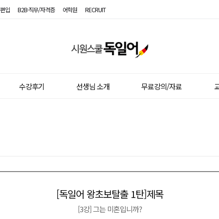
편입
B2B·직무/자격증
어학원
RECRUIT
시
원
스
수강후기
선생님 소개
무료강의/자료
교
쿨
독
일
어
[독일어 왕초보탈출 1탄]제목
이전글
다음글
[3강] 그는 미혼입니까?