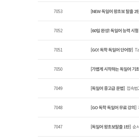
7053
[NEW 독일어 왕초보 탈출 2
7052
[60일 완성! 독일어 능력 시험
7051
[GO! 독학 독일어 단어장]
Ta
7050
[가볍게 시작하는 독일어 기
7049
[독일어 중고급 문법]
접속법2
7048
[GO 독학 독일어 무료 강의]
7047
[독일어 왕초보탈출 1탄]
순서