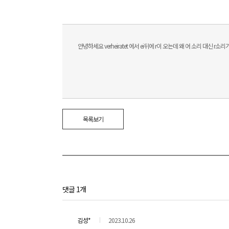
안녕하세요 verheiratet 에서 ei뒤에 r이 오는데 왜 어 소리 대신
목록보기
댓글 1개
김성*
2023.10.26