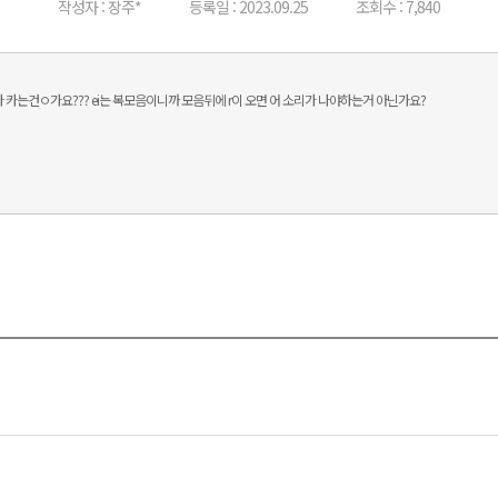
작성자 : 장주*
등록일 : 2023.09.25
조회수 : 7,840
 r소리가 카는건ㅇ가요??? ei는 복모음이니까 모음뒤에 r이 오면 어 소리가 나야하는거 아닌가요?