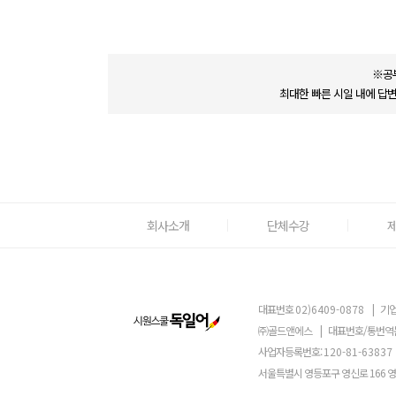
※공
최대한 빠른 시일 내에 답
회사소개
단체수강
대표번호
02)6409-0878
|
기업
㈜골드앤에스
|
대표번호/통번역
사업자등록번호:
120-81-63837
서울특별시 영등포구 영신로 166 