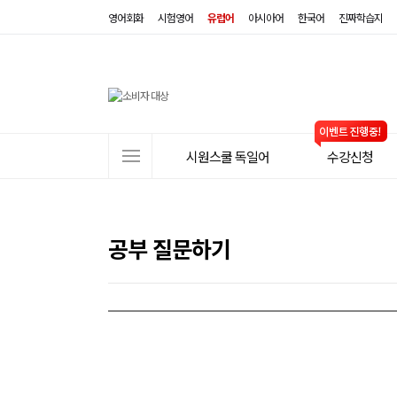
영어회화
시험영어
유럽어
아시아어
한국어
진짜학습지
사
시원스쿨 독일어
수강신청
이
트
메
뉴
공부 질문하기