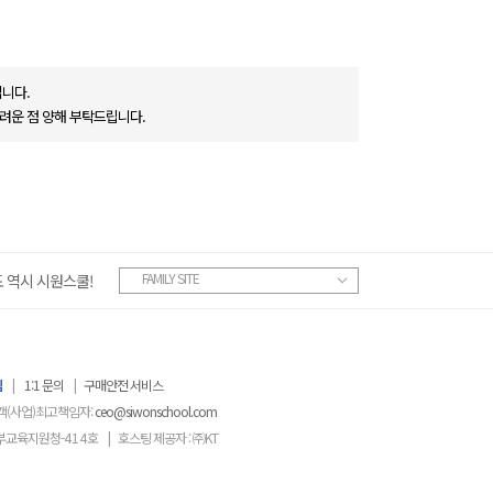
니다.
려운 점 양해 부탁드립니다.
FAMILY SITE
 역시 시원스쿨!
침
|
1:1 문의
|
구매안전 서비스
객(사업)최고책임자:
ceo@siwonschool.com
부교육지원청-
414
호
|
호스팅 제공자 : ㈜KT