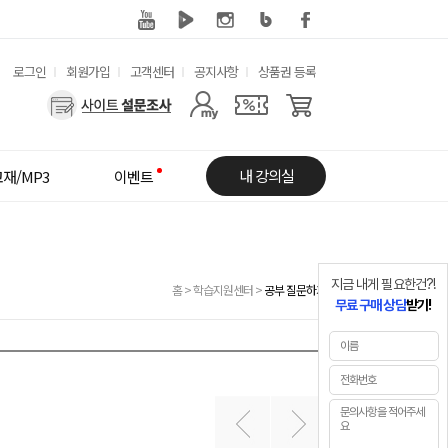
유
로그인
회원가입
고객센터
공지사항
상품권 등록
용
사
한
용
메
자
내 강의실
재/MP3
이벤트
뉴
메
뉴
지금 내게 필요한건?!
홈
>
학습지원센터
>
공부 질문하기
무료 구매 상담
받기!