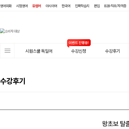
영어회화
시험영어
유럽어
아시아어
한국어
진짜학습지
편입
B2B·직무/자격증
시
원
스
사
시원스쿨 독일어
수강신청
수강후기
쿨
이
트
독
메
일
뉴
수강후기
어
왕초보 탈