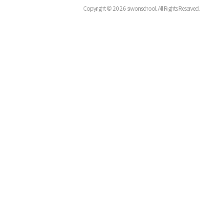
Copyright ©
2026
siwonschool. All Rights Reserved.