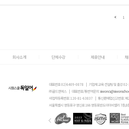
1
회사소개
단체수강
제휴안내
채
대표번호
02)6409-0878
|
기업체 교육 컨설팅 및 출강
02-
㈜골드앤에스
|
대표번호/통번역문의:
siwoncs@siwonscho
사업자등록번호:
120-81-63837
|
통신판매업신고번호: 제
서울특별시 영등포구 영신로 166 영등포반도아이비밸리 7층,8