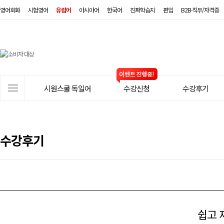
영어회화
시험영어
유럽어
아시아어
한국어
진짜학습지
편입
B2B·직무/자격증
시
원
스
사
시원스쿨 독일어
수강신청
수강후기
쿨
이
트
독
메
일
뉴
수강후기
어
쉽고 