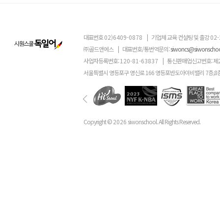
대표번호
02)6409-0878
|
기업체 교육 컨설팅 및 출강
02-
㈜골드앤에스
|
대표번호/통번역문의:
siwoncs@siwonscho
사업자등록번호:
120-81-63837
|
통신판매업신고번호: 제
서울특별시 영등포구 영신로 166 영등포반도아이비밸리 7층,8
Copyright ©
2026
siwonschool. All Rights Reserved.