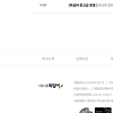
박혜*
[독일어 중고급 문법 ]
최고의 강좌 
회사소개
단체수강
대표번호
02)6409-0878
|
기업
㈜골드앤에스
|
대표번호/통번역
사업자등록번호:
120-81-63837
서울특별시 영등포구 영신로 166 