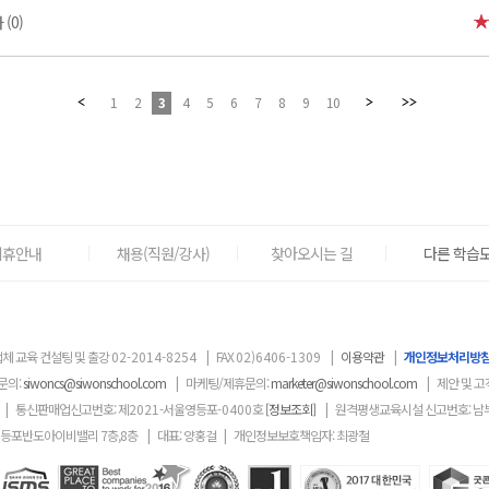
(0)
1
2
3
4
5
6
7
8
9
10
제휴안내
채용(직원/강사)
찾아오시는 길
다른 학습도
체 교육 컨설팅 및 출강
02-2014-8254
|
FAX
02)6406-1309
|
이용약관
|
개인정보처리방
문의:
siwoncs@siwonschool.com
|
마케팅/제휴문의:
marketer@siwonschool.com
|
제안 및 고
|
통신판매업신고번호: 제
2021
-서울영등포
-0400
호
[정보조회]
|
원격평생교육시설 신고번호: 남
영등포반도아이비밸리 7층,8층
|
대표: 양홍걸
|
개인정보보호책임자: 최광철