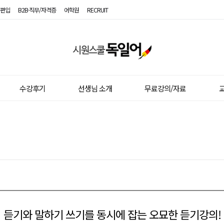
편입
B2B·직무/자격증
어학원
RECRUIT
시
원
스
수강후기
선생님 소개
무료강의/자료
교
쿨
독
일
어
듣기와 말하기 쓰기를 동시에 잡는 오묘한 듣기강의!