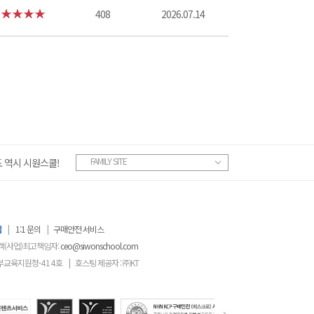
408
2026.07.14
FAMILY SITE
 역시 시원스쿨!
침
|
1:1 문의
|
구매안전 서비스
객(사업)최고책임자:
ceo@siwonschool.com
부교육지원청-
414
호
|
호스팅 제공자 : ㈜KT