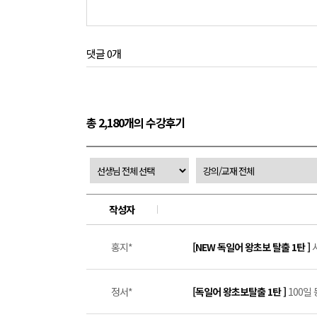
댓글 0개
총 2,180개의 수강후기
작성자
홍지*
[NEW 독일어 왕초보 탈출 1탄 ]
정서*
[독일어 왕초보탈출 1탄 ]
100일