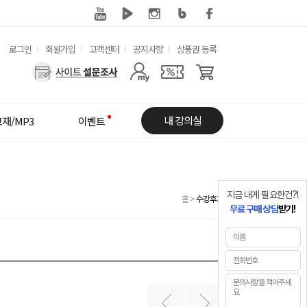
유
로그인
회원가입
고객센터
공지사항
상품권 등록
용
사
한
용
메
자
내 강의실
재/MP3
이벤트
뉴
메
뉴
지금 내게 필요한건?!
홈
>
수강후기
무료 구매 상담
받기!