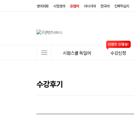
영어회화
시험영어
유럽어
아시아어
한국어
진짜학습지
사
시원스쿨 독일어
수강신청
이
트
메
뉴
수강후기