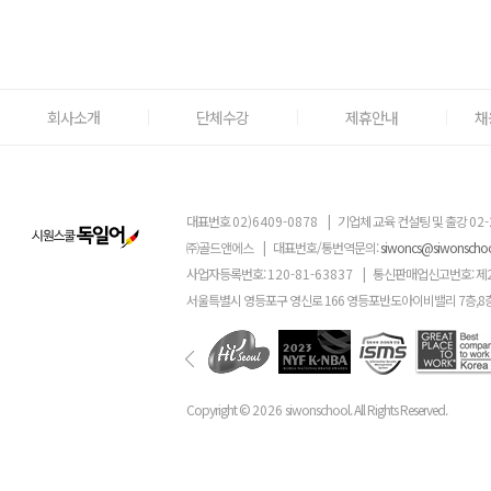
회사소개
단체수강
제휴안내
채
대표번호
02)6409-0878
|
기업체 교육 컨설팅 및 출강
02-
㈜골드앤에스
|
대표번호/통번역문의:
siwoncs@siwonscho
사업자등록번호:
120-81-63837
|
통신판매업신고번호: 제
서울특별시 영등포구 영신로 166 영등포반도아이비밸리 7층,8
Copyright ©
2026
siwonschool. All Rights Reserved.