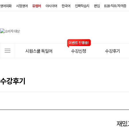
영어회화
시험영어
유럽어
아시아어
한국어
진짜학습지
편입
B2B·직무/자격증
시
원
스
사
시원스쿨 독일어
수강신청
수강후기
쿨
이
트
독
메
일
뉴
수강후기
어
재밌