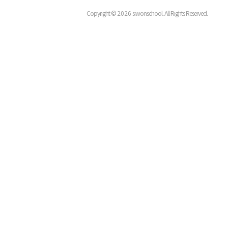
Copyright ©
2026
siwonschool. All Rights Reserved.