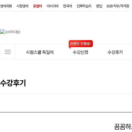
영어회화
시험영어
유럽어
아시아어
한국어
진짜학습지
편입
B2B·직무/자격증
시
원
스
사
시원스쿨 독일어
수강신청
수강후기
쿨
이
트
독
메
일
뉴
수강후기
어
꼼꼼하고