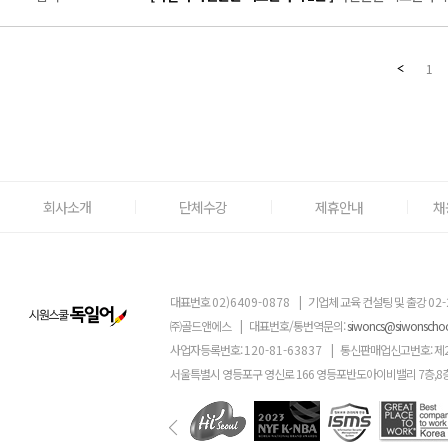
1
회사소개
단체수강
제휴안내
채
대표번호
02)6409-0878
|
기업체 교육 컨설팅 및 출강
02-
㈜골드앤에스
|
대표번호/통번역문의:
siwoncs@siwonscho
사업자등록번호:
120-81-63837
|
통신판매업신고번호: 제
서울특별시 영등포구 영신로 166 영등포반도아이비밸리 7층,8