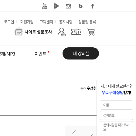
유
로그인
회원가입
고객센터
공지사항
상품권 등록
용
사
한
용
메
자
내 강의실
재/MP3
이벤트
뉴
메
뉴
지금 내게 필요한건?!
홈
>
수강후기
무료 구매 상담
받기!