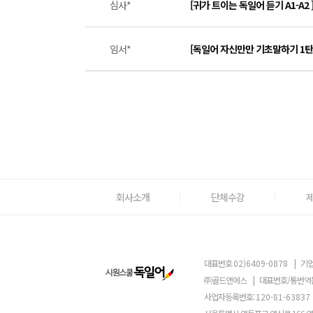
심사*
[귀가 트이는 독일어 듣기 A1-A2 
임서*
[독일어 자신만만 기초말하기 1탄
회사소개
단체수강
대표번호
02)6409-0878
|
기업
㈜골드앤에스
|
대표번호/통번역
사업자등록번호:
120-81-63837