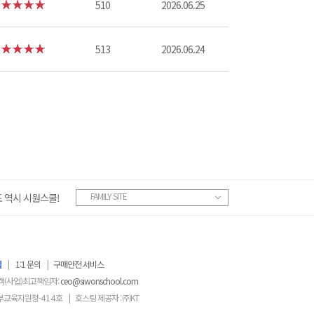
510
2026.06.25
513
2026.06.24
FAMILY SITE
 역시 시원스쿨!
침
|
1:1 문의
|
구매안전 서비스
객(사업)최고책임자:
ceo@siwonschool.com
부교육지원청-
414
호
|
호스팅 제공자 : ㈜KT