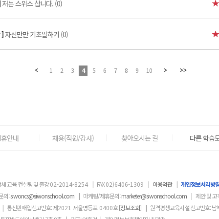
]
저는 스위스 삽니다. (0)
 ]
자신만만 기초말하기 (0)
1
2
3
4
5
6
7
8
9
10
제휴안내
채용(직원/강사)
찾아오시는 길
다른 학습도
체 교육 컨설팅 및 출강
02-2014-8254
|
FAX
02)6406-1309
|
이용약관
|
개인정보처리방
문의:
siwoncs@siwonschool.com
|
마케팅/제휴문의:
marketer@siwonschool.com
|
제안 및 고
|
통신판매업신고번호: 제
2021
-서울영등포
-0400
호
[정보조회]
|
원격평생교육시설 신고번호: 남