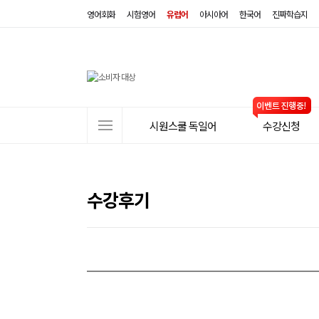
영어회화
시험영어
유럽어
아시아어
한국어
진짜학습지
사
시원스쿨 독일어
수강신청
이
트
메
뉴
수강후기