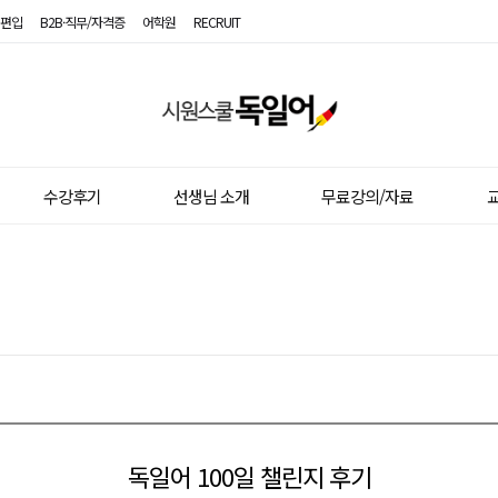
편입
B2B·직무/자격증
어학원
RECRUIT
시
원
스
수강후기
선생님 소개
무료강의/자료
교
쿨
독
일
어
독일어 100일 챌린지 후기