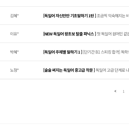
김혜*
[독일어 자신만만 기초말하기 1탄 ]
조금씩 익숙해지는 비법
이유*
[NEW 독일어 왕초보 탈출 파닉스 ]
첫 독일어 원어민 같은
박혜*
[독일어 주제별 말하기 1 ]
[단기간 B1 스피킹 합격] 독학생 
노정*
[술술 써지는 독일어 중고급 작문 ]
독일어 고급 단계로 나
1