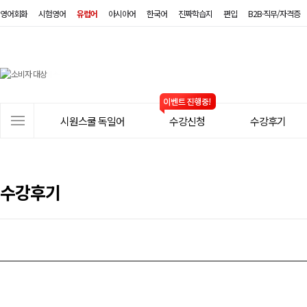
영어회화
시험영어
유럽어
아시아어
한국어
진짜학습지
편입
B2B·직무/자격증
시
원
스
사
시원스쿨 독일어
수강신청
수강후기
쿨
이
트
독
메
일
뉴
수강후기
어