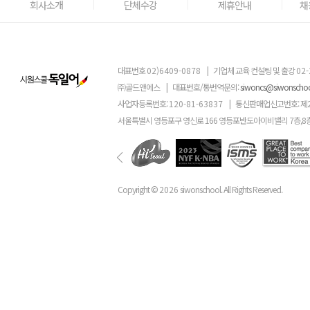
회사소개
단체수강
제휴안내
채
대표번호
02)6409-0878
|
기업체 교육 컨설팅 및 출강
02-
㈜골드앤에스
|
대표번호/통번역문의:
siwoncs@siwonscho
사업자등록번호:
120-81-63837
|
통신판매업신고번호: 제
서울특별시 영등포구 영신로 166 영등포반도아이비밸리 7층,8
Copyright ©
2026
siwonschool. All Rights Reserved.