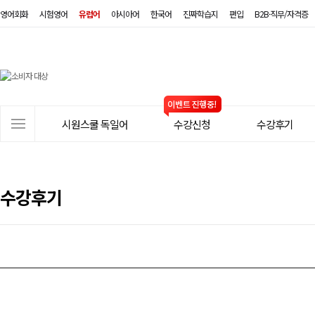
영어회화
시험영어
유럽어
아시아어
한국어
진짜학습지
편입
B2B·직무/자격증
시
원
스
사
시원스쿨 독일어
수강신청
수강후기
쿨
이
트
독
메
일
뉴
수강후기
어