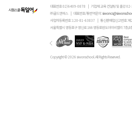
대표번호
02)6409-0878
|
기업체 교육 컨설팅 및 출강
02-
㈜골드앤에스
|
대표번호/통번역문의:
siwoncs@siwonscho
사업자등록번호:
120-81-63837
|
통신판매업신고번호: 제
서울특별시 영등포구 영신로 166 영등포반도아이비밸리 7층,8
Copyright ©
2026
siwonschool. All Rights Reserved.