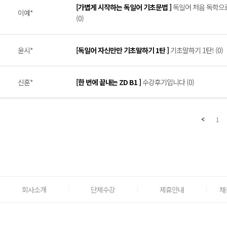
[가볍게 시작하는 독일어 기초문법 ]
독일어 처음 독학으로
이예*
(0)
윤시*
[독일어 자신만만 기초말하기 1탄 ]
기초말하기 1탄! (0)
신훈*
[한 번에 끝내는 ZD B1 ]
수강후기입니다 (0)
1
회사소개
단체수강
제휴안내
채