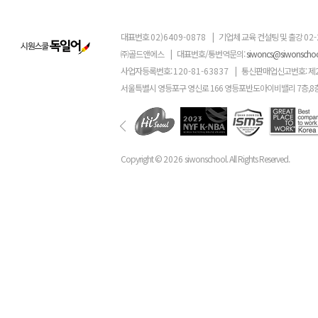
대표번호
02)6409-0878
|
기업체 교육 컨설팅 및 출강
02-
㈜골드앤에스
|
대표번호/통번역문의:
siwoncs@siwonscho
사업자등록번호:
120-81-63837
|
통신판매업신고번호: 제
서울특별시 영등포구 영신로 166 영등포반도아이비밸리 7층,8
Copyright ©
2026
siwonschool. All Rights Reserved.