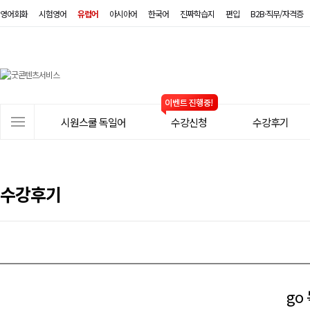
영어회화
시험영어
유럽어
아시아어
한국어
진짜학습지
편입
B2B·직무/자격증
시
원
스
사
시원스쿨 독일어
수강신청
수강후기
쿨
이
트
독
메
일
뉴
수강후기
어
go