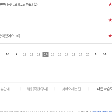
번째 문장, 오류...일까요? (2)
격했어요 ! (0)
11
12
13
14
15
16
17
18
19
20
제휴안내
채용(직원/강사)
찾아오시는 길
다른 학습도