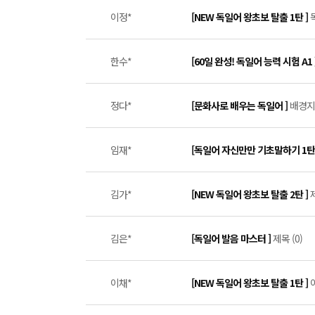
이정*
[NEW 독일어 왕초보 탈출 1탄 ]
한수*
[60일 완성! 독일어 능력 시험 A1 
정다*
[문화사로 배우는 독일어 ]
배경지
임재*
[독일어 자신만만 기초말하기 1탄
김가*
[NEW 독일어 왕초보 탈출 2탄 ]
제
김은*
[독일어 발음 마스터 ]
제목 (0)
이채*
[NEW 독일어 왕초보 탈출 1탄 ]