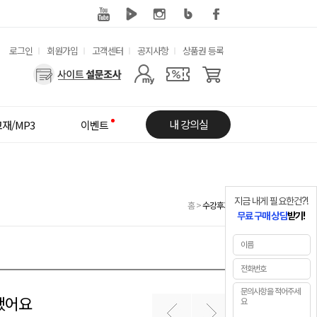
유
로그인
회원가입
고객센터
공지사항
상품권 등록
용
사
한
용
메
자
내 강의실
재/MP3
이벤트
뉴
메
뉴
지금 내게 필요한건?!
홈
>
수강후기
무료 구매 상담
받기!
됐어요