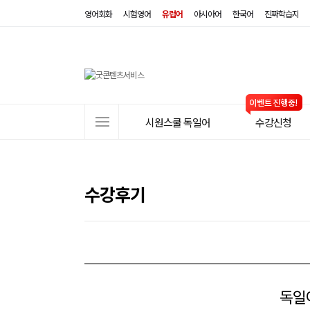
영어회화
시험영어
유럽어
아시아어
한국어
진짜학습지
사
시원스쿨 독일어
수강신청
이
트
메
뉴
수강후기
독일