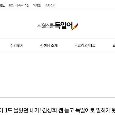
편입
B2B·직무/자격증
어학원
RECRUIT
시
원
스
수강후기
선생님 소개
무료강의/자료
교
쿨
독
일
어
어 1도 몰랐던 내가! 김성희 쌤 듣고 독일어로 말하게 