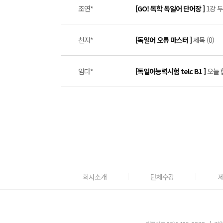
조연*
[GO! 독학 독일어 단어장 ]
1강 두
천지*
[독일어 오류 마스터 ]
제목 (0)
임다*
[독일어능력시험 telc B1 ]
오늘 합
회사소개
단체수강