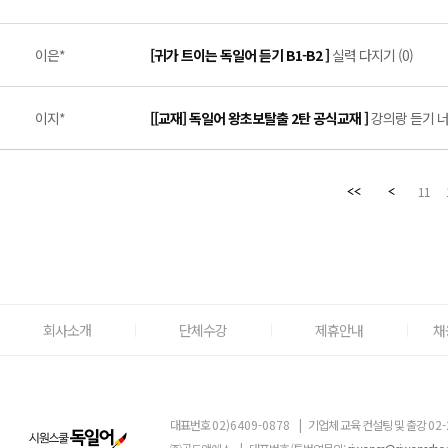
이은*
[귀가 트이는 독일어 듣기 B1-B2 ]
실력 다지기 (0)
이지*
[[교재] 독일어 왕초보탈출 2탄 공식교재 ]
강의랑 듣기 너무
11
회사소개
단체수강
제휴안내
채
대표번호
02)6409-0878
|
기업체 교육 컨설팅 및 출강
02-