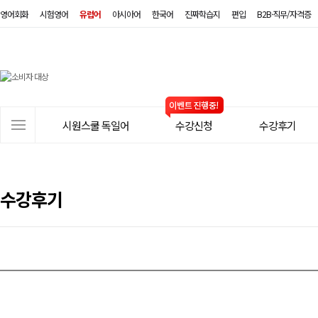
영어회화
시험영어
유럽어
아시아어
한국어
진짜학습지
편입
B2B·직무/자격증
시
원
스
사
시원스쿨 독일어
수강신청
수강후기
쿨
이
트
독
메
일
뉴
수강후기
어