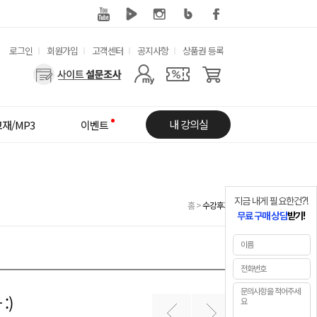
유
로그인
회원가입
고객센터
공지사항
상품권 등록
용
사
한
용
메
자
내 강의실
재/MP3
이벤트
뉴
메
뉴
지금 내게 필요한건?!
홈
>
수강후기
무료 구매 상담
받기!
:)