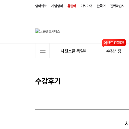
영어회화
시험영어
유럽어
아시아어
한국어
진짜학습지
사
시원스쿨 독일어
수강신청
이
트
메
뉴
수강후기
시