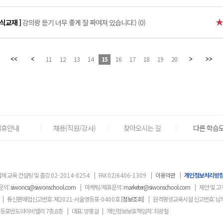
공식교재 ]
강의랑 듣기 너무 좋게 잘 짜여져 있습니다:) (0)
11
12
13
14
15
16
17
18
19
20
제휴안내
채용(직원/강사)
찾아오시는 길
다른 학습도
체 교육 컨설팅 및 출강
02-2014-8254
|
FAX
02)6406-1309
|
이용약관
|
개인정보처리방
문의:
siwoncs@siwonschool.com
|
마케팅/제휴문의:
marketer@siwonschool.com
|
제안 및 고
|
통신판매업신고번호: 제
2021
-서울영등포
-0400
호
[정보조회]
|
원격평생교육시설 신고번호: 남
영등포반도아이비밸리 7층,8층
|
대표: 양홍걸
|
개인정보보호책임자: 최광철