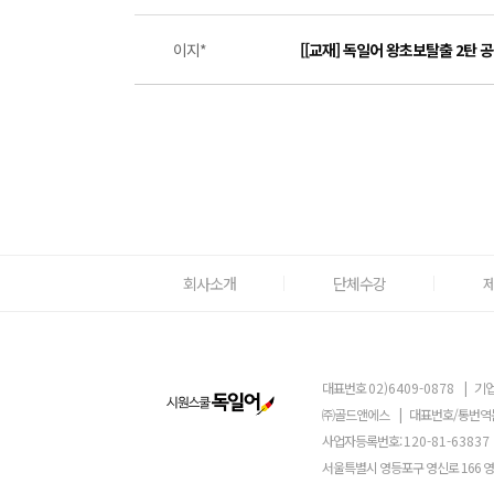
이지*
[[교재] 독일어 왕초보탈출 2탄 
회사소개
단체수강
대표번호
02)6409-0878
|
기업
㈜골드앤에스
|
대표번호/통번역
사업자등록번호:
120-81-63837
서울특별시 영등포구 영신로 166 