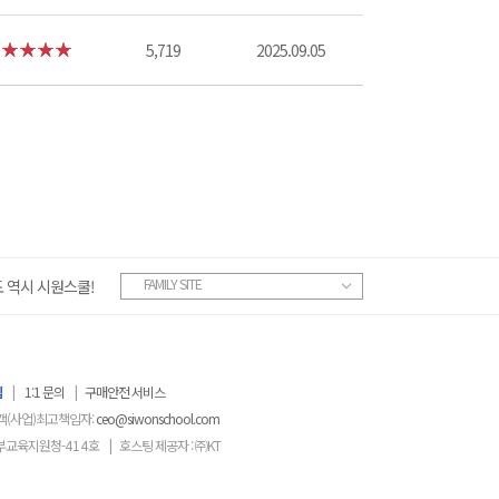
5,719
2025.09.05
FAMILY SITE
 역시 시원스쿨!
침
|
1:1 문의
|
구매안전 서비스
객(사업)최고책임자:
ceo@siwonschool.com
부교육지원청-
414
호
|
호스팅 제공자 : ㈜KT