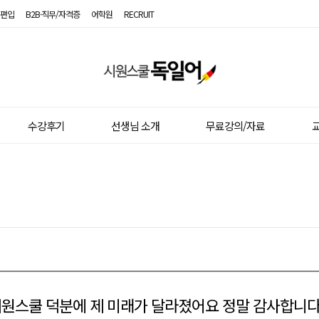
편입
B2B·직무/자격증
어학원
RECRUIT
시
원
스
수강후기
선생님 소개
무료강의/자료
교
쿨
독
일
어
원스쿨 덕분에 제 미래가 달라졌어요 정말 감사합니다 