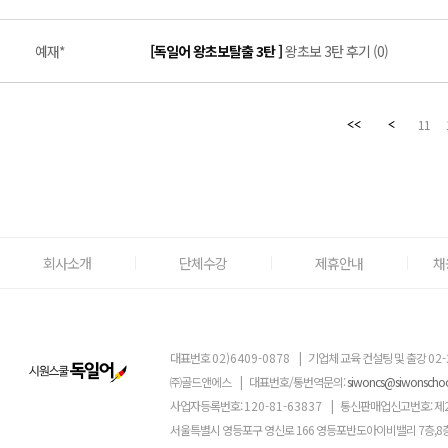
예재*
[독일어 왕초보탈출 3탄 ]
왕초보 3탄 후기 (0)
11
회사소개
단체수강
제휴안내
채
대표번호
02)6409-0878
|
기업체 교육 컨설팅 및 출강
02-
㈜골드앤에스
|
대표번호/통번역문의:
siwoncs@siwonscho
사업자등록번호:
120-81-63837
|
통신판매업신고번호: 제
서울특별시 영등포구 영신로 166 영등포반도아이비밸리 7층,8