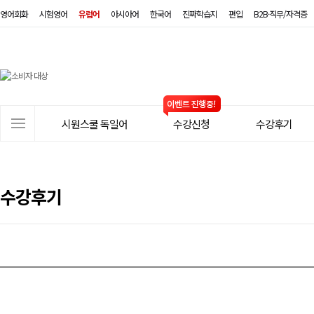
영어회화
시험영어
유럽어
아시아어
한국어
진짜학습지
편입
B2B·직무/자격증
시
원
스
사
시원스쿨 독일어
수강신청
수강후기
쿨
이
트
독
메
일
뉴
수강후기
어