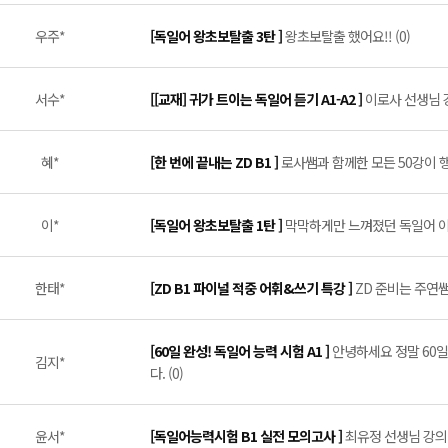
우주*
[독일어 왕초보탈출 3탄 ]
왕초보탈출 했어요!! (0)
서수*
[[교재] 귀가 트이는 독일어 듣기 A1-A2 ]
이로사 선생님 강
혜*
[한 번에 끝내는 ZD B1 ]
로사쌤과 함께한 모든 50강이 행운
이*
[독일어 왕초보탈출 1탄 ]
막막하게만 느껴졌던 독일어 이제
한태*
[ZD B1 파이널 적중 어휘&쓰기 특강 ]
ZD 준비는 주연쌤
[60일 완성! 독일어 능력 시험 A1 ]
안녕하세요 정말 60일
김지*
다. (0)
윤서*
[독일어능력시험 B1 실전 모의고사 ]
최유정 선생님 강의 