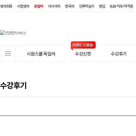
영어회화
시험영어
유럽어
아시아어
한국어
진짜학습지
편입
B2B·직무/자격증
시
원
스
사
시원스쿨 독일어
수강신청
수강후기
쿨
이
트
독
메
일
뉴
수강후기
어