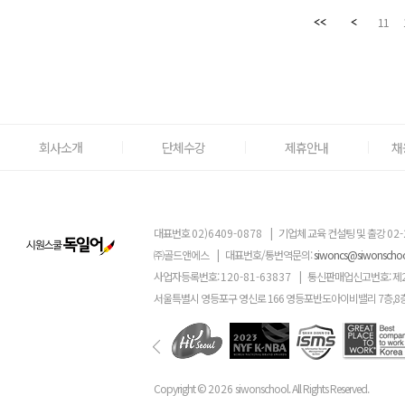
11
회사소개
단체수강
제휴안내
채
대표번호
02)6409-0878
|
기업체 교육 컨설팅 및 출강
02-
㈜골드앤에스
|
대표번호/통번역문의:
siwoncs@siwonscho
사업자등록번호:
120-81-63837
|
통신판매업신고번호: 제
서울특별시 영등포구 영신로 166 영등포반도아이비밸리 7층,8
Copyright ©
2026
siwonschool. All Rights Reserved.