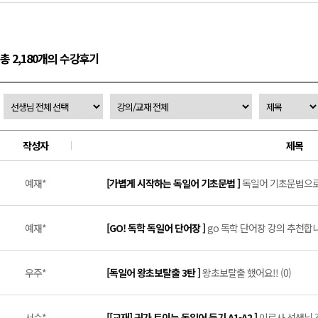
총 2,180개의 수강후기
작성자
제목
예재*
[가볍게 시작하는 독일어 기초문법 ]
독일어 기초문법으로 
예재*
[GO! 독학 독일어 단어장 ]
go 독학 단어장 강의 추천합니다
우주*
[독일어 왕초보탈출 3탄 ]
왕초보탈출 했어요!! (0)
서수*
[[교재] 귀가 트이는 독일어 듣기 A1-A2 ]
이로사 선생님 강