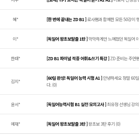
혜*
[한 번에 끝내는 ZD B1 ]
로사쌤과 함께한 모든 50강이 행운
이*
[독일어 왕초보탈출 1탄 ]
막막하게만 느껴졌던 독일어 이제
한태*
[ZD B1 파이널 적중 어휘&쓰기 특강 ]
ZD 준비는 주연쌤
[60일 완성! 독일어 능력 시험 A1 ]
안녕하세요 정말 60일
김지*
다. (0)
윤서*
[독일어능력시험 B1 실전 모의고사 ]
최유정 선생님 강의 
예재*
[독일어 왕초보탈출 3탄 ]
왕초보 3탄 후기 (0)