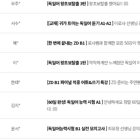
우주*
[독일어 왕초보탈출 3탄 ]
왕초보탈출 했어요!! (0)
서수*
[[교재] 귀가 트이는 독일어 듣기 A1-A2 ]
이로사 선생님 강
혜*
[한 번에 끝내는 ZD B1 ]
로사쌤과 함께한 모든 50강이 행운
이*
[독일어 왕초보탈출 1탄 ]
막막하게만 느껴졌던 독일어 이제
한태*
[ZD B1 파이널 적중 어휘&쓰기 특강 ]
ZD 준비는 주연쌤
[60일 완성! 독일어 능력 시험 A1 ]
안녕하세요 정말 60일
김지*
다. (0)
윤서*
[독일어능력시험 B1 실전 모의고사 ]
최유정 선생님 강의 