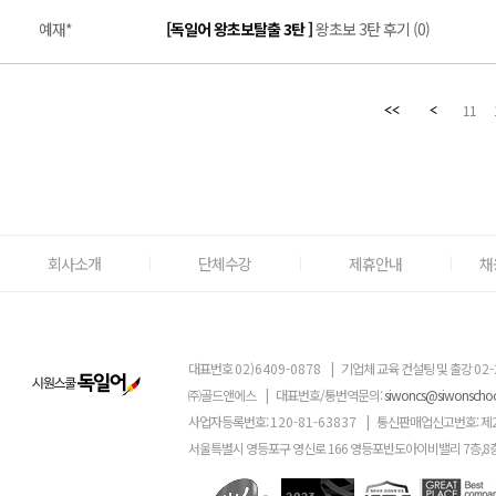
예재*
[독일어 왕초보탈출 3탄 ]
왕초보 3탄 후기 (0)
11
회사소개
단체수강
제휴안내
채
대표번호
02)6409-0878
|
기업체 교육 컨설팅 및 출강
02-
㈜골드앤에스
|
대표번호/통번역문의:
siwoncs@siwonscho
사업자등록번호:
120-81-63837
|
통신판매업신고번호: 제
서울특별시 영등포구 영신로 166 영등포반도아이비밸리 7층,8