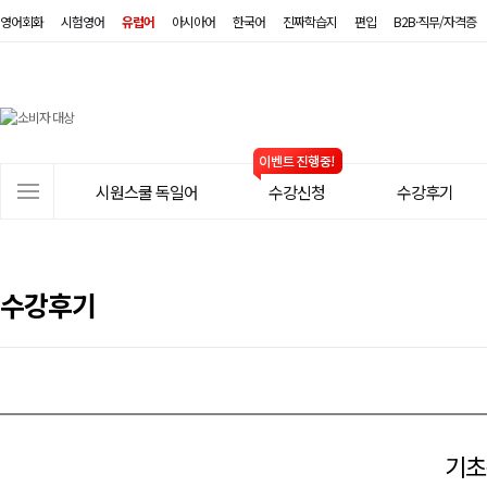
영어회화
시험영어
유럽어
아시아어
한국어
진짜학습지
편입
B2B·직무/자격증
시
원
스
사
시원스쿨 독일어
수강신청
수강후기
쿨
이
트
독
메
일
뉴
수강후기
어
기초