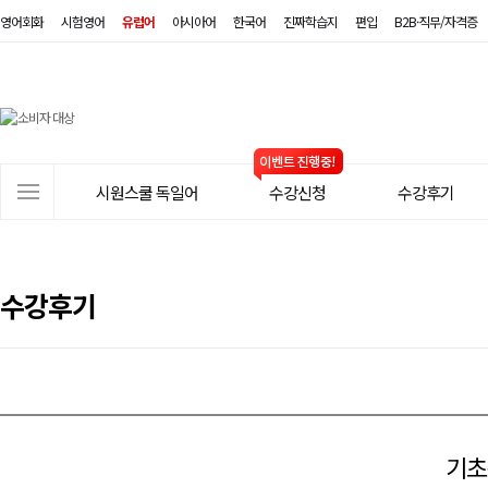
영어회화
시험영어
유럽어
아시아어
한국어
진짜학습지
편입
B2B·직무/자격증
시
원
스
사
시원스쿨 독일어
수강신청
수강후기
쿨
이
트
독
메
일
뉴
수강후기
어
기초