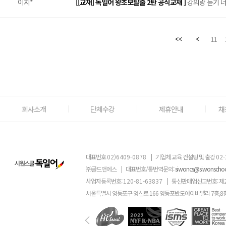
이지*
[[교재] 독일어 왕초보탈출 2탄 공식교재 ]
강의랑 듣기 너무
11
회사소개
단체수강
제휴안내
채
대표번호
02)6409-0878
|
기업체 교육 컨설팅 및 출강
02-
㈜골드앤에스
|
대표번호/통번역문의:
siwoncs@siwonscho
사업자등록번호:
120-81-63837
|
통신판매업신고번호: 제
서울특별시 영등포구 영신로 166 영등포반도아이비밸리 7층,8