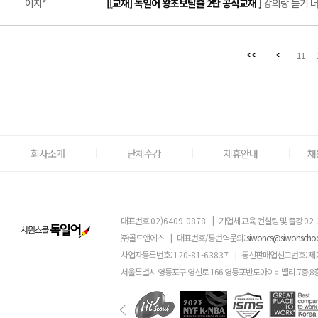
이지*
[[교재] 독일어 왕초보탈출 2탄 공식교재 ]
강의랑 듣기 너무
11
회사소개
단체수강
제휴안내
채
대표번호
02)6409-0878
|
기업체 교육 컨설팅 및 출강
02-
㈜골드앤에스
|
대표번호/통번역문의:
siwoncs@siwonscho
사업자등록번호:
120-81-63837
|
통신판매업신고번호: 제
서울특별시 영등포구 영신로 166 영등포반도아이비밸리 7층,8