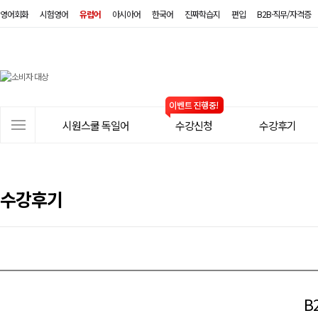
영어회화
시험영어
유럽어
아시아어
한국어
진짜학습지
편입
B2B·직무/자격증
시
원
스
사
시원스쿨 독일어
수강신청
수강후기
쿨
이
트
독
메
일
뉴
수강후기
어
B